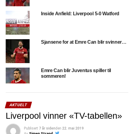
Inside Anfield: Liverpool 5-0 Watford
Sjansene for at Emre Can blir svinner…
Emre Can blir Juventus spiller til
sommeren!
AKTUELT
Liverpool vinner «TV-tabellen»
Publisert
7 år siden
den
22. mai 2019
Av
Simen Strand