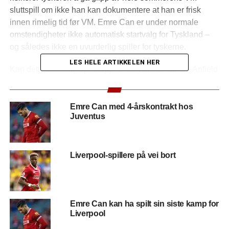
sluttspill om ikke han kan dokumentere at han er frisk
innen rimelig tid før VM. Emre Can er under normale
omstendigheter ikke automatisk startvalg for Tyskland –
og således ikke en uvurderlig spiller for tyskerne.
LES HELE ARTIKKELEN HER
Kan dette samtidig åpne opp for at tyskeren blir på Anfield
?
(1 besøk idag)
Emre Can med 4-årskontrakt hos
Juventus
RELATED TOPICS:
EMRE CAN
WATFORD
NESTE
Champions League trekning idag
Liverpool-spillere på vei bort
FORRIGE
No Filter UCL: Manchester City – Liverpool
Emre Can kan ha spilt sin siste kamp for
Liverpool