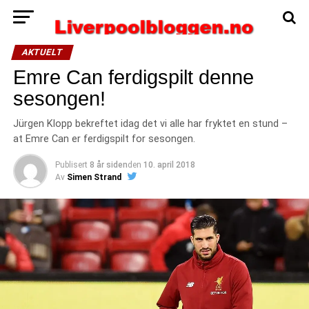
AKTUELT
Emre Can ferdigspilt denne
sesongen!
Jürgen Klopp bekreftet idag det vi alle har fryktet en stund –
at Emre Can er ferdigspilt for sesongen.
Publisert
8 år siden
den
10. april 2018
Av
Simen Strand