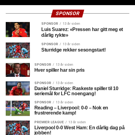
SPONSOR
SPONSOR
13 år siden
Luis Suarez: «Pressen har gitt meg et
dårlig rykte»
SPONSOR
13 år siden
Sturridge rekker sesongstart!
SPONSOR
13 år siden
Hver spiller har sin pris
SPONSOR
13 år siden
Daniel Sturridge: Raskeste spiller til 10
seriemål for LFC noengang!
SPONSOR
13 år siden
Reading – Liverpool: 0-0 – Nok en
frustrerende kamp!
PREMIER LEAGUE
13 år siden
Liverpool 0-0 West Ham: En dårlig dag på
jobben!