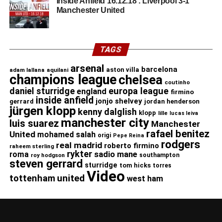
Inside Anfield 16.12.18 : Liverpool 3-1
Manchester United
TAGS
arsenal
barcelona
aston villa
adam lallana
aquilani
champions league
chelsea
coutinho
daniel sturridge
europa league
england
firmino
inside anfield
jonjo shelvey
gerrard
jordan henderson
jürgen klopp
kenny dalglish
klopp
lille
lucas leiva
manchester city
luis suarez
Manchester
rafael benitez
United
mohamed salah
origi
Pepe Reina
rodgers
real madrid
roberto firmino
raheem sterling
rykter
roma
sadio mane
roy hodgson
southampton
steven gerrard
sturridge
tom hicks
torres
Video
united
tottenham
west ham