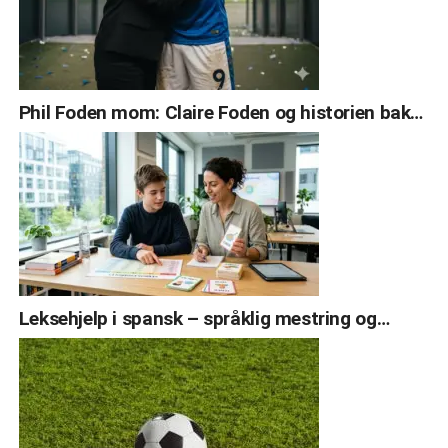
Phil Foden mom: Claire Foden og historien bak…
Leksehjelp i spansk – språklig mestring og…