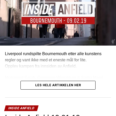
Liverpool rundspilte Bournemouth etter alle kunstens
regler og vant ikke med et eneste mål for lite.
Opplev kampen fra innsiden av Anfield.
Mohamed Salah, Georginio Wijnaldum & Sadio Mané
scoret målene.
LES HELE ARTIKKELEN HER
INSIDE ANFIELD