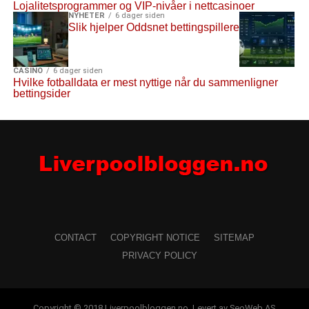
Lojalitetsprogrammer og VIP-nivåer i nettcasinoer
NYHETER
6 dager siden
Slik hjelper Oddsnet bettingspillere
CASINO
6 dager siden
Hvilke fotballdata er mest nyttige når du sammenligner
bettingsider
CONTACT
COPYRIGHT NOTICE
SITEMAP
PRIVACY POLICY
Copyright © 2018 Liverpoolbloggen.no. Levert av SeoWeb AS