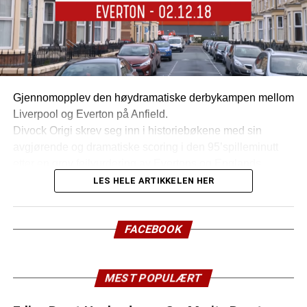
Gjennomopplev den høydramatiske derbykampen mellom
Liverpool og Everton på Anfield.
Divock Origi skrev seg inn i historiebøkene med sin
avgjørende og dramatiske scoring i den 95’spilleminutt
etter en grov feilvurdering av Evertons og Englands
landslagskeeper Jordan Pickford
LES HELE ARTIKKELEN HER
Se scoringen fra alle tenkelige vinkler:
FACEBOOK
MEST POPULÆRT