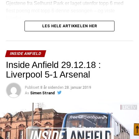
Gjestene fra Selhurst Park er laget utenfor topp 6 med
flest poeng mot topp 6 denne sesongen – og viste
hvorfor….
LES HELE ARTIKKELEN HER
INSIDE ANFIELD
Inside Anfield 29.12.18 :
Liverpool 5-1 Arsenal
Publisert
8 år siden
den
28. januar 2019
Av
Simen Strand