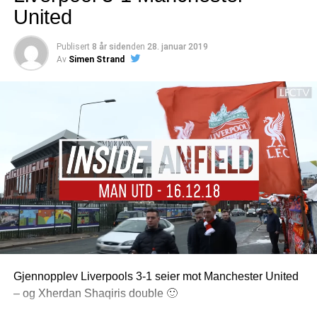
United
Publisert
8 år siden
den
28. januar 2019
Av
Simen Strand
Gjennopplev Liverpools 3-1 seier mot Manchester United
– og Xherdan Shaqiris double 🙂