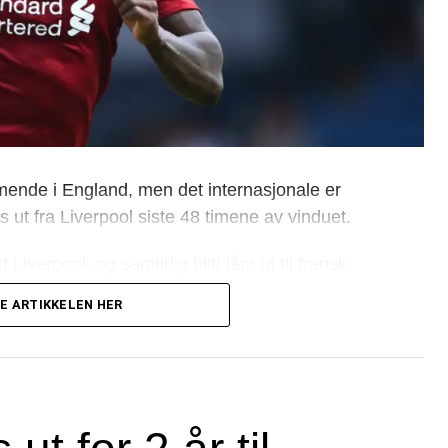
ende i England, men det internasjonale er
es ut fra Liverpool siste 48 timene av vinduet.
iverpool, og samtidig blitt lånt ut til fransk
sesong.
E ARTIKKELEN HER