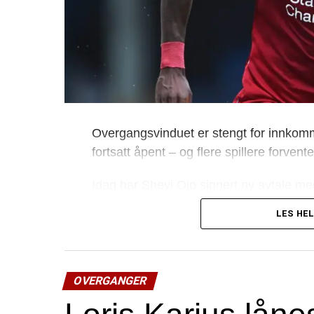
Overgangsvinduet er stengt for innkomm
fortsatt åpent – og flere spillere forvent
Idag har Sheyi Ojo signert ny avtale med L
fotball og Reims for hele inneværende 
LES HEL
Lykke til Ojo!
OVERGANGER