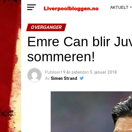
AKTUELT
OVERGANGER
Emre Can blir Juve
sommeren!
Publisert
9 år siden
den
5. januar 2018
Av
Simen Strand