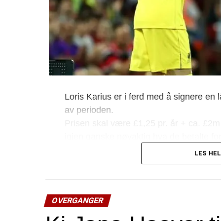
Loris Karius er i ferd med å signere en 
av perioden.
Prisen skal være £1,25 pr. år + ca. £2m
igjen ganske nøyaktig hva de betalte for
LES HEL
Simon Mignolet blir da etter alle sole
Becker, og må nok vente seg å bli være
OVERGANGER