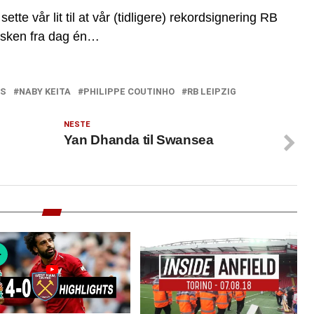
ette vår lit til at vår (tidligere) rekordsignering RB
nsken fra dag én…
US
NABY KEITA
PHILIPPE COUTINHO
RB LEIPZIG
NESTE
Yan Dhanda til Swansea