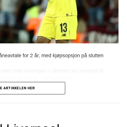
låneavtale for 2 år, med kjøpsopsjon på slutten
 etter siste sesongen – dermed vil Liverpool få
 Karius for et par sesonger siden.
E ARTIKKELEN HER
merker ny 2.keeper denne sesongen bak Alisson
nde som følge av Karius-avtalen.