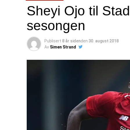
Sheyi Ojo til Sta
sesongen
Publisert
8 år siden
den
30. august 2018
Av
Simen Strand