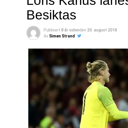
Loris Karius lånes 
Besiktas
Publisert
8 år siden
den
20. august 2018
Av
Simen Strand