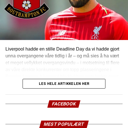
Liverpool hadde en stille Deadline Day da vi hadde gjort
unna overgangene våre tidlig i år – og må sies å ha vært
et meget vellykket overgangsvindu – i motsetning til flere
av våre direkte konkurrenter om topp plasseringene i
Premier League. Liverpool ble klubben som brukte mest,
men effektivt har vi i bunn og grunn brukt pengene vi fikk
LES HELE ARTIKKELEN HER
for Coutinho i Januar denne sommeren – så netto så er
det så avgjort ikke så ille 🙂
FACEBOOK
Det kan fortsatt forsvinne spillere permanent (utlandet)
eller på lån (championship og til utlandet) frem til 31.08.18
– men nå er det ubønnhørlig stopp for innkommende frem
MEST POPULÆRT