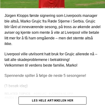
Jürgen Klopps første signering som Liverpools manager
ble altså, Marko Grujic fra Røde Stjerne i Serbia. Grujic
blir lånt ut inneværende sesong, på tross av økende andel
aviser og kjente som mente å vite at Liverpool ville betale
litt mer for å få ham omgående – men det stemte altså
ikke.
Liverpool ville utvilsomt hatt bruk for Grujic allerede nå –
tatt alle skadeproblemene i betraktning!
Velkommen til verdens beste familie, Marko!
Spennende spiller å følge de neste 5 sesongene!
(1 besøk idag)
RELATED TOPICS:
GRUJIC
JÜRGEN KLOPP
RØDE STJERNE
SERBIA
LES HELE ARTIKKELEN HER