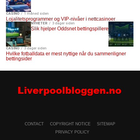
CASINO
1 måned siden
Lojalitetsprogrammer og VIP-nivåer i nettcasinoer
NYHETER
3 dager siden
Slik hjelper Oddsnet bettingspillere
CASINO
3 dager siden
Hvilke fotballdata er mest nyttige når du sammenligner
bettingsider
CONTACT
COPYRIGHT NOTICE
SITEMAP
PRIVACY POLICY