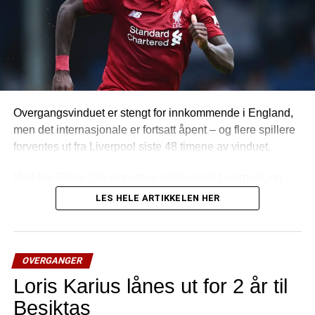
Overgangsvinduet er stengt for innkommende i England,
men det internasjonale er fortsatt åpent – og flere spillere
forventes ut fra Liverpool siste 48 timene av vinduet.
Idag har Sheyi Ojo signert ny avtale med Liverpool, og
samtidig blitt lånt ut til fransk fotball og Reims for hele
LES HELE ARTIKKELEN HER
inneværende sesong.
Lykke til Ojo!
OVERGANGER
Loris Karius lånes ut for 2 år til
Besiktas