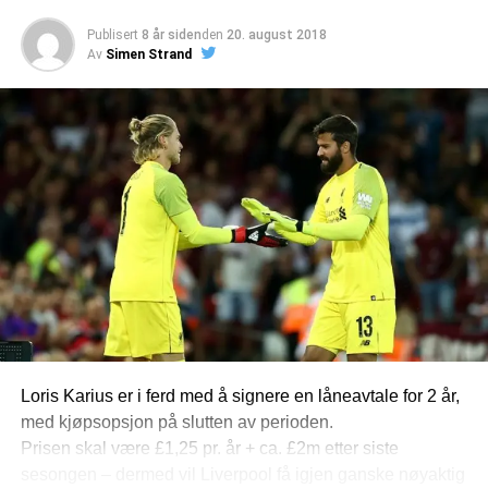
Publisert
8 år siden
den
20. august 2018
Av
Simen Strand
Loris Karius er i ferd med å signere en låneavtale for 2 år,
med kjøpsopsjon på slutten av perioden.
Prisen skal være £1,25 pr. år + ca. £2m etter siste
sesongen – dermed vil Liverpool få igjen ganske nøyaktig