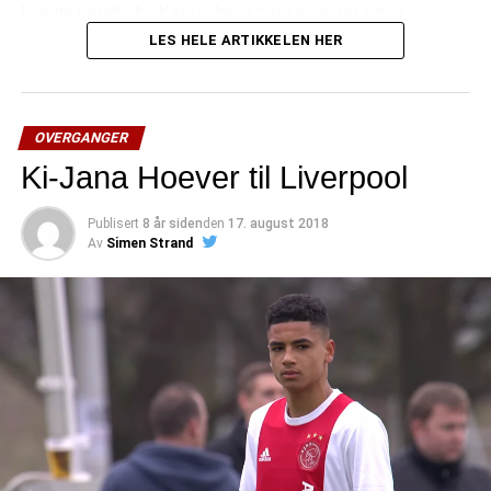
hva de betalte for Karius for et par sesonger siden.
LES HELE ARTIKKELEN HER
Simon Mignolet blir da etter alle solemerker ny 2.keeper
denne sesongen bak Alisson Becker, og må nok vente
seg å bli værende som følge av Karius-avtalen.
OVERGANGER
Ki-Jana Hoever til Liverpool
Publisert
8 år siden
den
17. august 2018
Av
Simen Strand