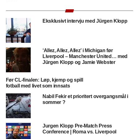
NESTE
Dagens 2. signering: Kamil Grabara klar for
Liverpool
Eksklusivt intervju med Jürgen Klopp
FORRIGE
17 årig keeper Kamil Grabara til Liverpool
‘Allez, Allez, Allez’ i Michigan før
Liverpool – Manchester United… med
Jürgen Klopp og Jamie Webster
Før CL-finalen: Løp, kjemp og spill
fotball med livet som innsats
Nabil Fekir et prioritert overgangsmål i
sommer ?
Jurgen Klopp Pre-Match Press
Conference | Roma vs. Liverpool