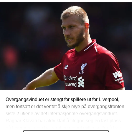
Overgangsvinduet er stengt for spillere ut for Liverpool,
men fortsatt er det ventet å skje mye på overgangsfronten
siste 2 ukene av det internasjonale overgangsvinduet.
Ragnar Klavan har aldri klart å tilegne seg en fast plass
på Liverpool, men har vært en meget nyttig spiller å ha i