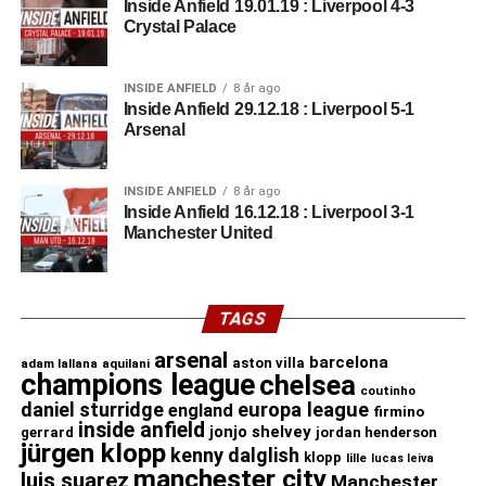
Inside Anfield 19.01.19 : Liverpool 4-3
Crystal Palace
INSIDE ANFIELD
8 år ago
Inside Anfield 29.12.18 : Liverpool 5-1
Arsenal
INSIDE ANFIELD
8 år ago
Inside Anfield 16.12.18 : Liverpool 3-1
Manchester United
TAGS
arsenal
barcelona
aston villa
adam lallana
aquilani
champions league
chelsea
coutinho
daniel sturridge
europa league
england
firmino
inside anfield
jonjo shelvey
gerrard
jordan henderson
jürgen klopp
kenny dalglish
klopp
lille
lucas leiva
manchester city
luis suarez
Manchester