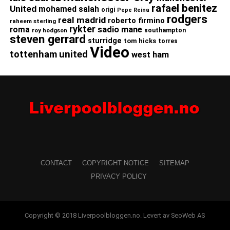
rafael benitez
United
mohamed salah
origi
Pepe Reina
rodgers
real madrid
roberto firmino
raheem sterling
rykter
roma
sadio mane
roy hodgson
southampton
steven gerrard
sturridge
tom hicks
torres
Video
united
tottenham
west ham
CONTACT
COPYRIGHT NOTICE
SITEMAP
PRIVACY POLICY
Copyright © 2018 Liverpoolbloggen.no. Levert av SeoWeb AS