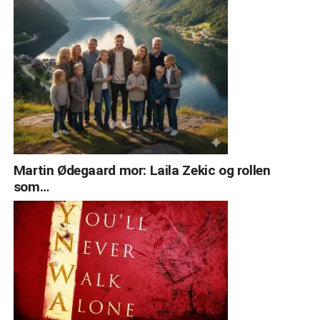
Martin Ødegaard mor: Laila Zekic og rollen
som…