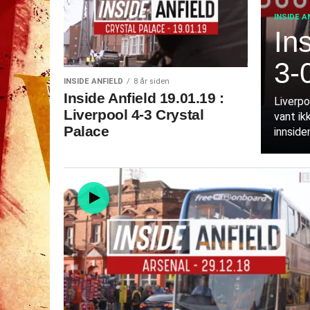
INSIDE A
In
3-
INSIDE ANFIELD
8 år siden
Inside Anfield 19.01.19 :
Liverpo
Liverpool 4-3 Crystal
vant ik
Palace
innsiden