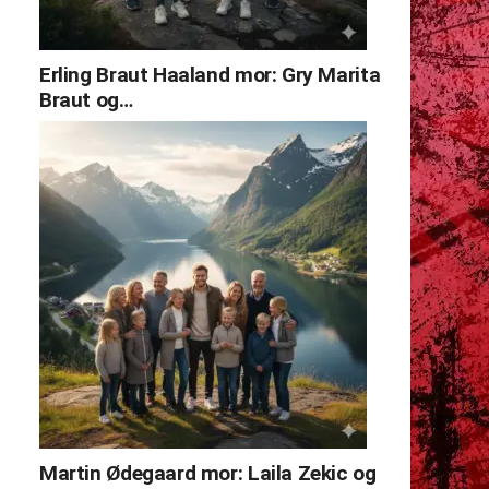
Erling Braut Haaland mor: Gry Marita
Braut og…
Martin Ødegaard mor: Laila Zekic og