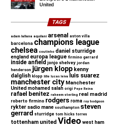
United
TAGS
arsenal
aston villa
adam lallana
aquilani
champions league
barcelona
chelsea
daniel sturridge
coutinho
europa league
england
firmino
gerrard
inside anfield
jonjo shelvey
jordan
jürgen klopp
kenny
henderson
luis suarez
dalglish
klopp
lille
lucas leiva
manchester city
Manchester
United
mohamed salah
origi
Pepe Reina
rafael benitez
real madrid
raheem sterling
rodgers
roma
roberto firmino
roy hodgson
steven
rykter
sadio mane
southampton
gerrard
sturridge
tom hicks
torres
Video
united
tottenham
west ham