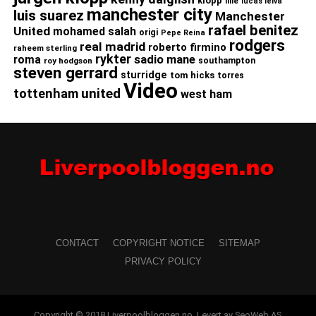
klopp
lille
lucas leiva
manchester city
luis suarez
Manchester
rafael benitez
United
mohamed salah
origi
Pepe Reina
rodgers
real madrid
roberto firmino
raheem sterling
rykter
roma
sadio mane
roy hodgson
southampton
steven gerrard
sturridge
tom hicks
torres
Video
united
tottenham
west ham
CONTACT
COPYRIGHT NOTICE
SITEMAP
PRIVACY POLICY
Copyright © 2018 Liverpoolbloggen.no. Levert av SeoWeb AS