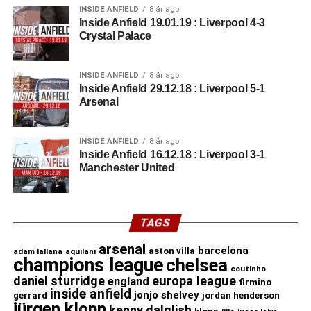
INSIDE ANFIELD
8 år ago
Inside Anfield 19.01.19 : Liverpool 4-3
Crystal Palace
INSIDE ANFIELD
8 år ago
Inside Anfield 29.12.18 : Liverpool 5-1
Arsenal
INSIDE ANFIELD
8 år ago
Inside Anfield 16.12.18 : Liverpool 3-1
Manchester United
TAGS
arsenal
barcelona
aston villa
adam lallana
aquilani
champions league
chelsea
coutinho
daniel sturridge
europa league
england
firmino
inside anfield
jonjo shelvey
gerrard
jordan henderson
jürgen klopp
kenny dalglish