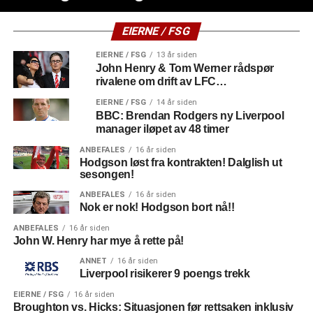
EIERNE / FSG
EIERNE / FSG
13 år siden
John Henry & Tom Werner rådspør
rivalene om drift av LFC…
EIERNE / FSG
14 år siden
BBC: Brendan Rodgers ny Liverpool
manager iløpet av 48 timer
ANBEFALES
16 år siden
Hodgson løst fra kontrakten! Dalglish ut
sesongen!
ANBEFALES
16 år siden
Nok er nok! Hodgson bort nå!!
ANBEFALES
16 år siden
John W. Henry har mye å rette på!
ANNET
16 år siden
Liverpool risikerer 9 poengs trekk
EIERNE / FSG
16 år siden
Broughton vs. Hicks: Situasjonen før rettsaken inklusiv