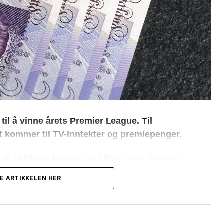
til å vinne årets Premier League. Til
et kommer til TV-inntekter og premiepenger.
r at klubbens kasserer må finne frem den helt
V- og premiepenger. Hele 149,5 millioner pund
E ARTIKKELEN HER
 som del av
klubbenes medieavtale
, det tilsvarer
eløp som ingen andre klubber i Premier League