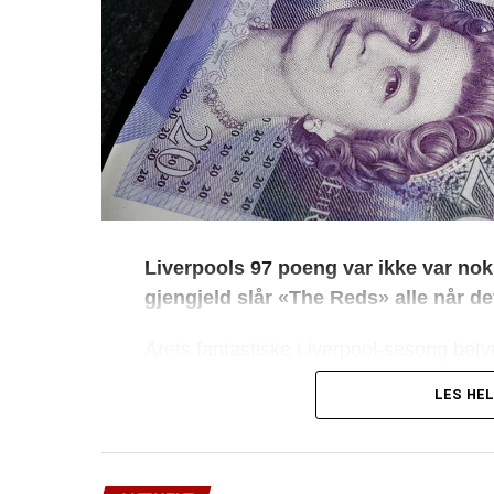
Liverpools 97 poeng var ikke var nok 
gjengjeld slår «The Reds» alle når d
Årets fantastiske Liverpool-sesong bety
store kulerammen når det skal telles T
LES HEL
triller nemlig inn på kontoen på Anfield
ca. 1,65 milliarder norske kroner, et b
slår.