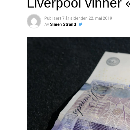
Liverpool vinner 
Publisert
7 år siden
den
22. mai 2019
Av
Simen Strand