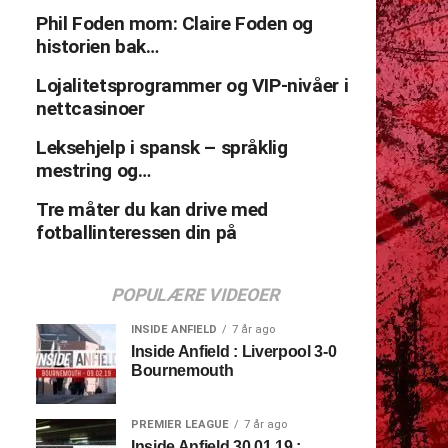
Phil Foden mom: Claire Foden og
historien bak…
Lojalitetsprogrammer og VIP-nivåer i
nettcasinoer
Leksehjelp i spansk – språklig
mestring og…
Tre måter du kan drive med
fotballinteressen din på
POPULÆRE VIDEOER
INSIDE ANFIELD
7 år ago
Inside Anfield : Liverpool 3-0
Bournemouth
PREMIER LEAGUE
7 år ago
Inside Anfield 30.01.19 :