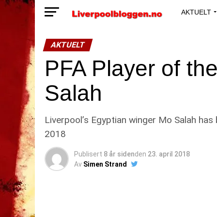
AKTUELT
AKTUELT
PFA Player of t
Salah
Liverpool’s Egyptian winger Mo Salah has 
2018
Publisert
8 år siden
den
23. april 2018
Av
Simen Strand