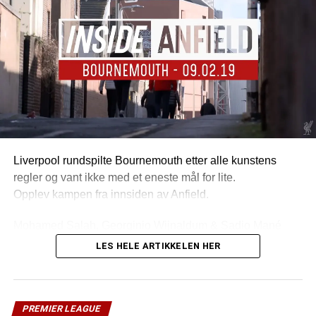
Liverpool rundspilte Bournemouth etter alle kunstens
regler og vant ikke med et eneste mål for lite.
Opplev kampen fra innsiden av Anfield.
Mohamed Salah, Georginio Wijnaldum & Sadio Mané
scoret målene.
LES HELE ARTIKKELEN HER
PREMIER LEAGUE