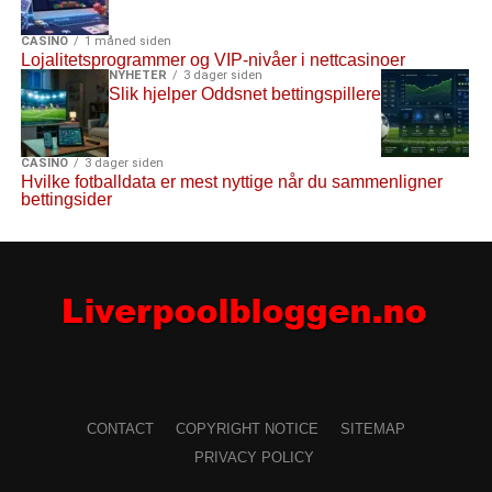
CASINO
1 måned siden
Lojalitetsprogrammer og VIP-nivåer i nettcasinoer
NYHETER
3 dager siden
Slik hjelper Oddsnet bettingspillere
CASINO
3 dager siden
Hvilke fotballdata er mest nyttige når du sammenligner
bettingsider
CONTACT
COPYRIGHT NOTICE
SITEMAP
PRIVACY POLICY