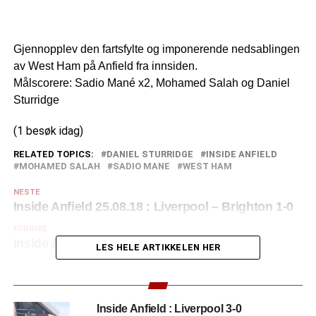
Gjennopplev den fartsfylte og imponerende nedsablingen
av West Ham på Anfield fra innsiden.
Målscorere: Sadio Mané x2, Mohamed Salah og Daniel
Sturridge
(1 besøk idag)
RELATED TOPICS:
DANIEL STURRIDGE
INSIDE ANFIELD
MOHAMED SALAH
SADIO MANE
WEST HAM
NESTE
Inside Anfield 25.08.18 : Liverpool – Brighton 1-0
FORRIGE
Inside Anfield: Media Day 21.05.18
LES HELE ARTIKKELEN HER
Inside Anfield : Liverpool 3-0