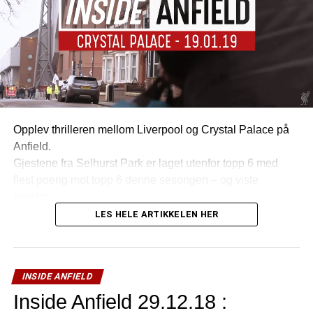
Opplev thrilleren mellom Liverpool og Crystal Palace på
Anfield.
Gjestene fra Selhurst Park er laget utenfor topp 6 med
flest poeng mot topp 6 denne sesongen – og viste
hvorfor….
LES HELE ARTIKKELEN HER
INSIDE ANFIELD
Inside Anfield 29.12.18 :