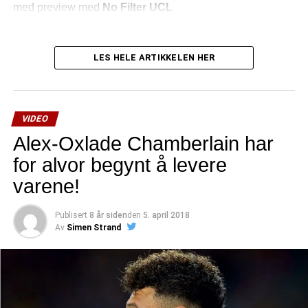
med preview med
No Filter UCL
LES HELE ARTIKKELEN HER
VIDEO
Alex-Oxlade Chamberlain har
for alvor begynt å levere
varene!
Publisert
8 år siden
den
5. april 2018
Av
Simen Strand