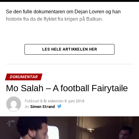
Se den fulle dokumentaren om Dejan Lovren og han
historie fra da de flyktet fra krigen på Balkan.
LES HELE ARTIKKELEN HER
DOKUMENTAR
Mo Salah – A football Fairytaile
Publisert
8 år siden
den
8. juni 2018
Av
Simen Strand