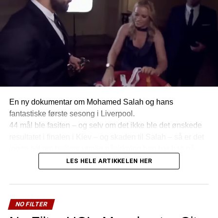
En ny dokumentar om Mohamed Salah og hans
fantastiske første sesong i Liverpool.
44 mål ble fasiten – og selv om det ikke ble det ønskede
resultatet i finalen i Kiev – og skaden til Salah – så er det
ingen tvil om hvilken utrolig påvirkning han har hatt på
klubb, og fans sesongen som har vært.
LES HELE ARTIKKELEN HER
NO FILTER