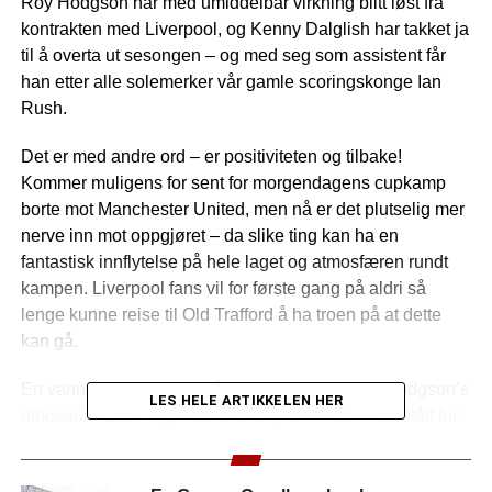
Roy Hodgson har med umiddelbar virkning blitt løst fra
kontrakten med Liverpool, og Kenny Dalglish har takket ja
til å overta ut sesongen – og med seg som assistent får
han etter alle solemerker vår gamle scoringskonge Ian
Rush.
Det er med andre ord – er positiviteten og tilbake!
Kommer muligens for sent for morgendagens cupkamp
borte mot Manchester United, men nå er det plutselig mer
nerve inn mot oppgjøret – da slike ting kan ha en
fantastisk innflytelse på hele laget og atmosfæren rundt
kampen. Liverpool fans vil for første gang på aldri så
lenge kunne reise til Old Trafford å ha troen på at dette
kan gå.
En vannvittig glede over å endelig bli kvitt Roy Hodgson’s
LES HELE ARTIKKELEN HER
dinosaurfotball – og tilbake til en person som har stått for
noe av den beste fotballen som England-har sett. Det vil
nok ta tid å få dette på plass, men kan ikke tenke meg