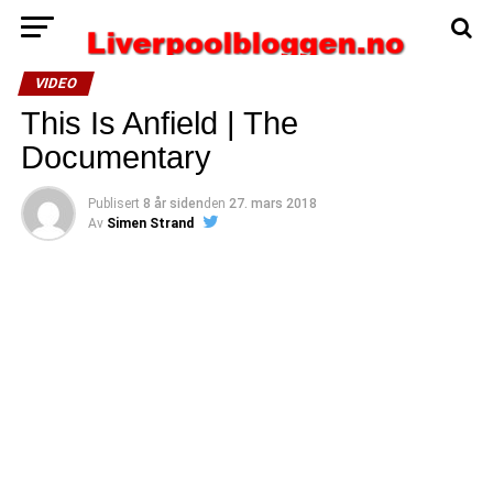
VIDEO
This Is Anfield | The
Documentary
Publisert
8 år siden
den
27. mars 2018
Av
Simen Strand