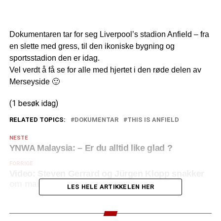
Dokumentaren tar for seg Liverpool’s stadion Anfield – fra
en slette med gress, til den ikoniske bygning og
sportsstadion den er idag.
Vel verdt å få se for alle med hjertet i den røde delen av
Merseyside 🙂
(1 besøk idag)
RELATED TOPICS:
DOKUMENTAR
THIS IS ANFIELD
NESTE
YNWA Malaysia: – Er du alltid like glad ?
FORRIGE
Video: Steven Gerrard og Jürgen Klopp snakker
om manageryrket i Liverpool
LES HELE ARTIKKELEN HER