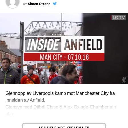
Av
Simen Strand
Gjennopplev Liverpools kamp mot Manchester City fra
innsiden av Anfield.
Gjensyn med Djibril Cisse & Alex Oxlade-Chamberlain
bl.a
LES HELE ARTIKKELEN HER