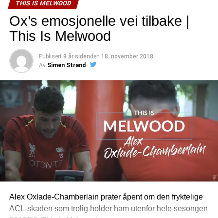
THIS IS MELWOOD
Ox’s emosjonelle vei tilbake |
This Is Melwood
Publisert
8 år siden
den
18. november 2018
Av
Simen Strand
Alex Oxlade-Chamberlain prater åpent om den fryktelige
ACL-skaden som trolig holder ham utenfor hele sesongen