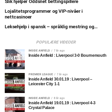
Slik hjelper Oddsnet bettingspillere
Lojalitetsprogrammer og VIP-nivåer i
nettcasinoer
Leksehjelp i spansk – språklig mestring og…
POPULÆRE VIDEOER
INSIDE ANFIELD
7 år ago
Inside Anfield : Liverpool 3-0 Bournemouth
PREMIER LEAGUE
7 år ago
Inside Anfield 30.01.19 : Liverpool –
Leicester City 1-1
INSIDE ANFIELD
8 år ago
Inside Anfield 19.01.19 : Liverpool 4-3
Crystal Palace