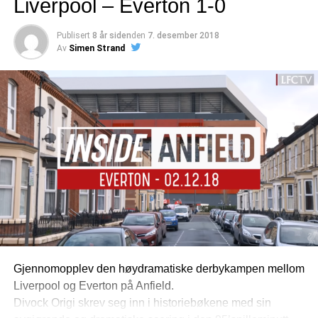
Liverpool – Everton 1-0
Publisert
8 år siden
den
7. desember 2018
Av
Simen Strand
Gjennomopplev den høydramatiske derbykampen mellom
Liverpool og Everton på Anfield.
Divock Origi skrev seg inn i historiebøkene med sin