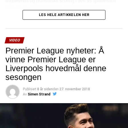
avgjørende og dramatiske scoring i den 95’spilleminutt
etter en grov feilvurdering av Evertons og Englands
landslagskeeper Jordan Pickford
LES HELE ARTIKKELEN HER
Se scoringen fra alle tenkelige vinkler:
VIDEO
Premier League nyheter: Å
vinne Premier League er
Liverpools hovedmål denne
sesongen
Publisert
8 år siden
den
27. november 2018
Av
Simen Strand