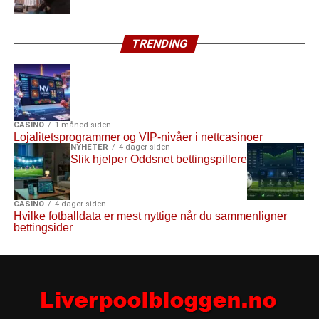
TRENDING
CASINO
1 måned siden
Lojalitetsprogrammer og VIP-nivåer i nettcasinoer
NYHETER
4 dager siden
Slik hjelper Oddsnet bettingspillere
CASINO
4 dager siden
Hvilke fotballdata er mest nyttige når du sammenligner
bettingsider