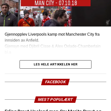
Gjennopplev Liverpools kamp mot Manchester City fra
innsiden av Anfield.
Gjensyn med Djibril Cisse & Alex Oxlade-Chamberlain
bl.a
LES HELE ARTIKKELEN HER
FACEBOOK
MEST POPULÆRT