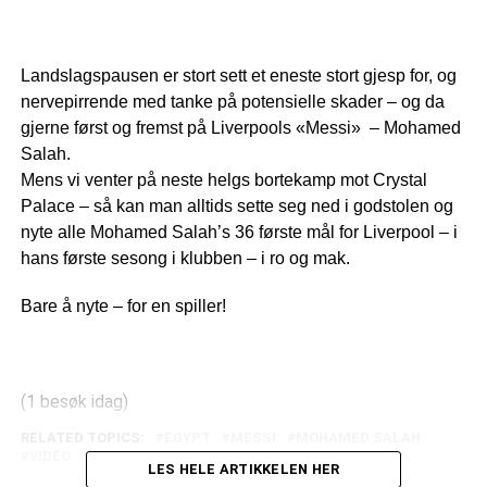
Landslagspausen er stort sett et eneste stort gjesp for, og
nervepirrende med tanke på potensielle skader – og da
gjerne først og fremst på Liverpools «Messi» – Mohamed
Salah.
Mens vi venter på neste helgs bortekamp mot Crystal
Palace – så kan man alltids sette seg ned i godstolen og
nyte alle Mohamed Salah’s 36 første mål for Liverpool – i
hans første sesong i klubben – i ro og mak.
Bare å nyte – for en spiller!
(1 besøk idag)
RELATED TOPICS:
EGYPT
MESSI
MOHAMED SALAH
VIDEO
LES HELE ARTIKKELEN HER