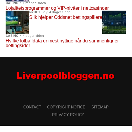
CASINO
1 måned siden
Lojalitetsprogrammer og VIP-nivåer i nettcasinoer
NYHETER
4 dager siden
Slik hjelper Oddsnet bettingspillere
CASINO
4 dager siden
Hvilke fotballdata er mest nyttige når du sammenligner
bettingsider
CONTACT
COPYRIGHT NOTICE
SITEMAP
PRIVACY POLICY