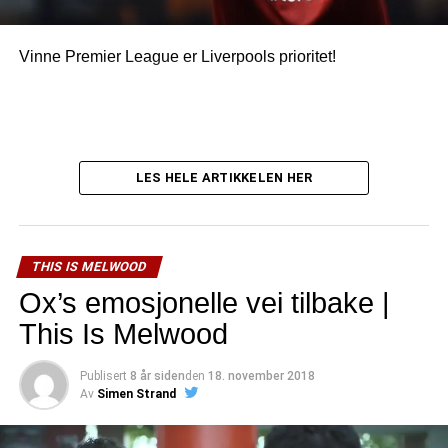
Vinne Premier League er Liverpools prioritet!
LES HELE ARTIKKELEN HER
THIS IS MELWOOD
Ox’s emosjonelle vei tilbake |
This Is Melwood
Publisert
8 år siden
den
18. november 2018
Av
Simen Strand