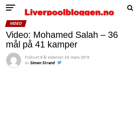
VIDEO
Video: Mohamed Salah – 36
mål på 41 kamper
Publisert
8 år siden
den
24. mars 2018
Av
Simen Strand