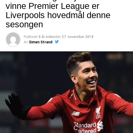
vinne Premier League er
Liverpools hovedmål denne
sesongen
Publisert
8 år siden
den
27. november 2018
Av
Simen Strand