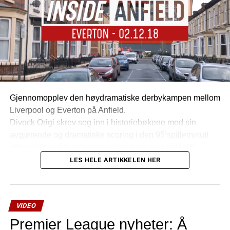
Gjennomopplev den høydramatiske derbykampen mellom
Liverpool og Everton på Anfield.
Divock Origi skrev seg inn i historiebøkene med sin
avgjørende og dramatiske scoring i den 95’spilleminutt
etter en grov feilvurdering av Evertons og Englands
landslagskeeper Jordan Pickford
LES HELE ARTIKKELEN HER
Se scoringen fra alle tenkelige vinkler:
VIDEO
Premier League nyheter: Å