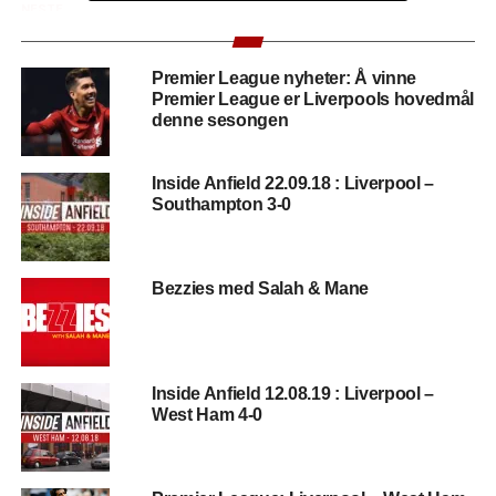
NESTE
Liverpool Legends 5-5 Bayern Munchen Legends
høydepunkter
Premier League nyheter: Å vinne
FORRIGE
Premier League er Liverpools hovedmål
Mohamed Salah fortsetter å score for Egypt
denne sesongen
Inside Anfield 22.09.18 : Liverpool –
Southampton 3-0
Bezzies med Salah & Mane
Inside Anfield 12.08.19 : Liverpool –
West Ham 4-0