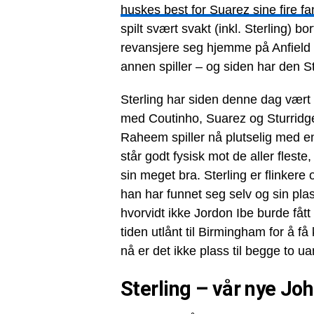
huskes best for Suarez sine fire fa
spilt svært svakt (inkl. Sterling) bo
revansjere seg hjemme på Anfield – 
annen spiller – og siden har den St
Sterling har siden denne dag vært
med Coutinho, Suarez og Sturridge
Raheem spiller nå plutselig med en se
står godt fysisk mot de aller fleste,
sin meget bra. Sterling er flinkere 
han har funnet seg selv og sin pla
hvorvidt ikke Jordon Ibe burde fått
tiden utlånt til Birmingham for å få 
nå er det ikke plass til begge to u
Sterling – vår nye J