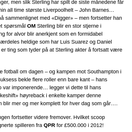
ger, men slik Sterling har spilt de siste månedene får
l min all time største Liverpoolhelt – John Barnes…
nå sammenlignet med «Digger» – men fortsetter han
 et spørsmål
OM
Sterling blir en stor stjerne i
g for alvor blir anerkjent som en formidabel
r særdeles heldige som har Luis Suarez og Daniel
 er ting som tyder på at Sterling akter å fortsatt være
ille fotball om dagen – og kampen mot Southampton i
ksess bekle flere roller enn bare kant – hans
ho var imponerende… legger vi dette til hans
eshift» høyreback i enkelte kamper denne
om blir mer og mer komplett for hver dag som går….
ingen fortsetter videre fremover. Hvilket scoop
gnerte spilleren fra
QPR
for £500.000 i 2012!