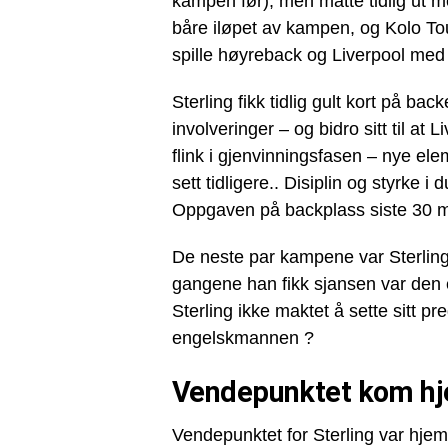
kampen før), men måtte tidlig ut 
båre iløpet av kampen, og Kolo T
spille høyreback og Liverpool med
Sterling fikk tidlig gult kort på b
involveringer – og bidro sitt til a
flink i gjenvinningsfasen – nye ele
sett tidligere.. Disiplin og styrke i
Oppgaven på backplass siste 30 mi
De neste par kampene var Sterling 
gangene han fikk sjansen var den en
Sterling ikke maktet å sette sitt 
engelskmannen ?
Vendepunktet kom h
Vendepunktet for Sterling var hje