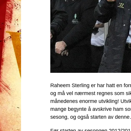
Raheem Sterling er har hatt en for
og må vel nærmest regnes som sik
månedenes enorme utvikling! Utvikl
mange begynte å avskrive ham som L
sesong, og også starten av denn
Før starten av sesongen 2012/201