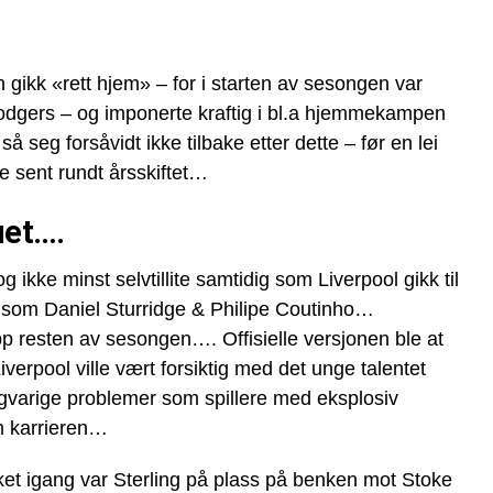
gikk «rett hjem» – for i starten av sesongen var
 Rodgers – og imponerte kraftig i bl.a hjemmekampen
å seg forsåvidt ikke tilbake etter dette – før en lei
e sent rundt årsskiftet…
uet….
g ikke minst selvtillite samtidig som Liverpool gikk til
e som Daniel Sturridge & Philipe Coutinho…
pp resten av sesongen…. Offisielle versjonen ble at
iverpool ville vært forsiktig med det unge talentet
ngvarige problemer som spillere med eksplosiv
m karrieren…
et igang var Sterling på plass på benken mot Stoke