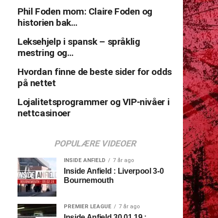
Phil Foden mom: Claire Foden og
historien bak…
Leksehjelp i spansk – språklig
mestring og…
Hvordan finne de beste sider for odds
på nettet
Lojalitetsprogrammer og VIP-nivåer i
nettcasinoer
POPULÆRE VIDEOER
INSIDE ANFIELD
7 år ago
Inside Anfield : Liverpool 3-0
Bournemouth
PREMIER LEAGUE
7 år ago
Inside Anfield 30.01.19 :