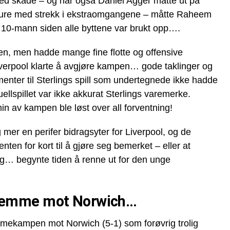
med skade – og når også Daniel Agger måtte ut på
oure med strekk i ekstraomgangene – måtte Raheem
 10-mann siden alle byttene var brukt opp….
acken, men hadde mange fine flotte og offensive
t Liverpool klarte å avgjøre kampen… gode taklinger og
menter til Sterlings spill som undertegnede ikke hadde
 duellspillet var ikke akkurat Sterlings varemerke.
n av kampen ble løst over all forventning!
mer en perifer bidragsyter for Liverpool, og de
ten for kort til å gjøre seg bemerket – eller at
preg… begynte tiden å renne ut for den unge
jemme mot Norwich…
mmekampen mot Norwich (5-1) som forøvrig trolig