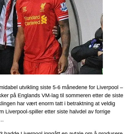
midabel utvikling siste 5-6 månedene for Liverpool –
ker på Englands VM-lag til sommeren etter de siste
ingen har vært enorm tatt i betraktning at veldig
iverpool-spiller etter siste halvdel av forrige
e…
3 hadde Liverpool inngått en avtale om å produsere