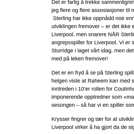
Det er farlig å trekke sammenlignin
jeg flere og flere assosiasjoner ti
Sterling har ikke oppnådd noe en
utviklingen fremover – er det ikke
Liverpool, men snarere NÅR Sterlin
angrepsspiller for Liverpool. Vi e
Sturridge i laget vårt idag, men det
med på leken fremover!
Det er en fryd å se på Sterling sp
helgen viste at Raheem kan med su
inntreden i 10’er rollen for Coutin
imponerende opptredner som «mak
sesongen – så har vi en spiller s
Krysser fingrer og tær for at utvikl
Liverpool virker å ha gjort da de si