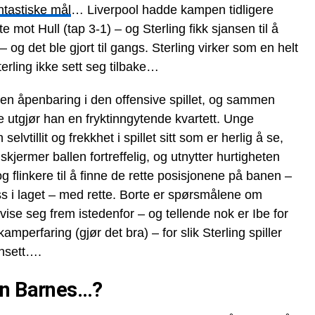
ntastiske mål
… Liverpool hadde kampen tidligere
rte mot Hull (tap 3-1) – og Sterling fikk sjansen til å
og det ble gjort til gangs. Sterling virker som en helt
erling ikke sett seg tilbake…
 en åpenbaring i den offensive spillet, og sammen
 utgjør han en fryktinngytende kvartett. Unge
lvtillit og frekkhet i spillet sitt som er herlig å se,
 skjermer ballen fortreffelig, og utnytter hurtigheten
og flinkere til å finne de rette posisjonene på banen –
ss i laget – med rette. Borte er spørsmålene om
 vise seg frem istedenfor – og tellende nok er Ibe for
kamperfaring (gjør det bra) – for slik Sterling spiller
ansett….
ohn Barnes…?