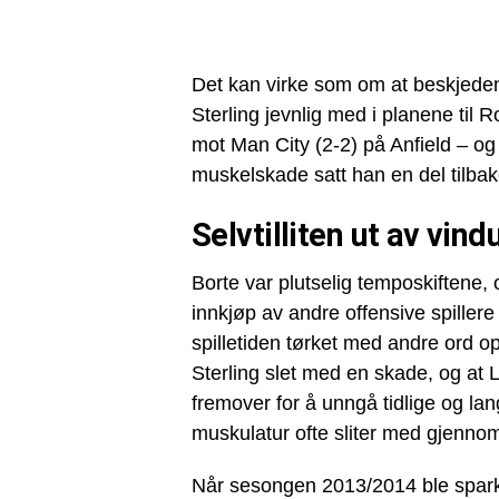
Det kan virke som om at beskjeden 
Sterling jevnlig med i planene til
mot Man City (2-2) på Anfield – og s
muskelskade satt han en del tilbak
Selvtilliten ut av vind
Borte var plutselig temposkiftene, o
innkjøp av andre offensive spiller
spilletiden tørket med andre ord o
Sterling slet med en skade, og at L
fremover for å unngå tidlige og la
muskulatur ofte sliter med gjenno
Når sesongen 2013/2014 ble spark