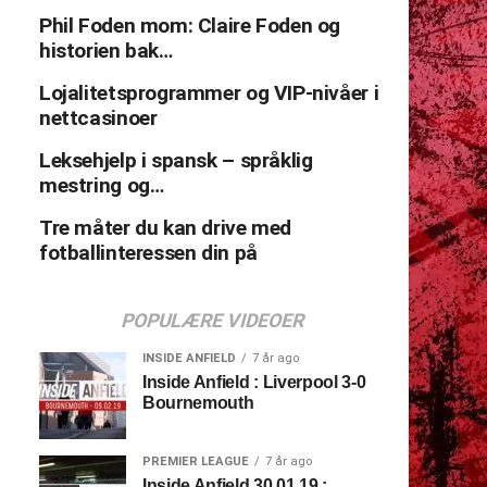
Phil Foden mom: Claire Foden og
historien bak…
Lojalitetsprogrammer og VIP-nivåer i
nettcasinoer
Leksehjelp i spansk – språklig
mestring og…
Tre måter du kan drive med
fotballinteressen din på
POPULÆRE VIDEOER
INSIDE ANFIELD
7 år ago
Inside Anfield : Liverpool 3-0
Bournemouth
PREMIER LEAGUE
7 år ago
Inside Anfield 30.01.19 :