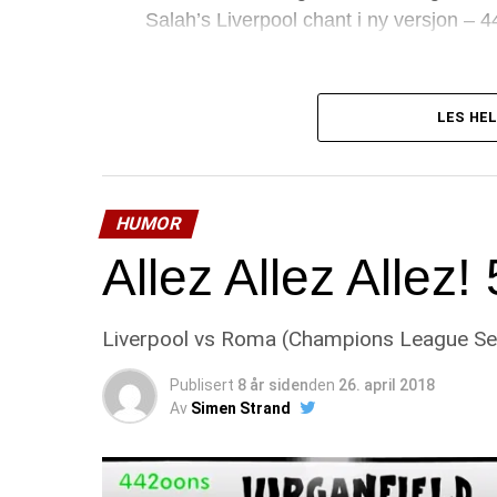
Salah’s Liverpool chant i ny versjon – 4
LES HEL
HUMOR
Allez Allez Allez!
Liverpool vs Roma (Champions League Sem
Publisert
8 år siden
den
26. april 2018
Av
Simen Strand