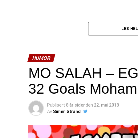
LES HEL
HUMOR
MO SALAH – EGY
32 Goals Moham
Publisert
8 år siden
den
22. mai 2018
Av
Simen Strand