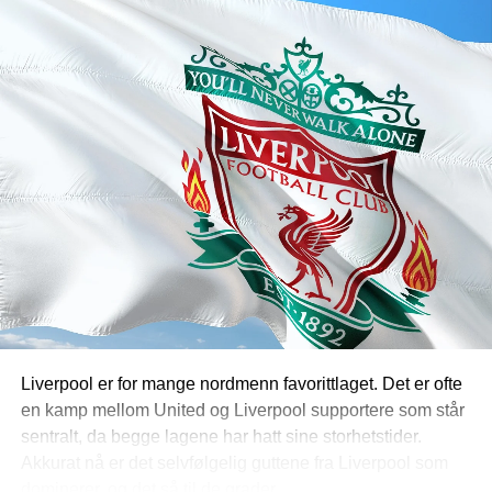
tilsynelatende lignende produkter, men forskjellene
mellom dem kan være betydelige. Hvis du går i dybden,
vil du se at ting som utbetalingshastighet, bonusvilkår og
marginer svinger enormt. En god bettingportal som
https://www.oddsnet.com/
saumfarer markedet og gjør all
relevant informasjon lettere tilgjengelig. For deg som
spiller er fordelen åpenbar. Du slipper å besøke og
registrere deg hos hver enkelt bookmaker for å selv
sjekke tingenes tilstand.
Få forklaring på kompliserte
begreper
Bettingverdenen er full av vanskelige uttrykk. Har man
Liverpool er for mange nordmenn favorittlaget. Det er ofte
ikke erfaring og peiling, kan man fort bli svimmel av å lese
en kamp mellom United og Liverpool supportere som står
ord som oddsformat, cash out, expected value, asiatisk
sentralt, da begge lagene har hatt sine storhetstider.
handicap osv. En bettingportal som er opptatt av kvalitet
Akkurat nå er det selvfølgelig guttene fra Liverpool som
gjør slike begreper mye lettere å forstå ved å presentere
dominerer, og det så til de grader.