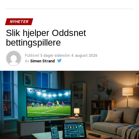
NYHETER
Slik hjelper Oddsnet
bettingspillere
Publisert
5 dager siden
den
4. august 2026
Av
Simen Strand
Liverpool are reportedly closing in on a £23m deal to sign
Shakhtar Donetsk attacking midfielder Henrikh
Mkhitaryan
.
The 24-year-old has reportedly flown to the
UK
to finalise
a deal and this image of the Armenian international
signing a Liverpool shirt was tweeted by journalist Artur