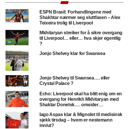
ESPN Brasil: Forhandlingene med
Shakhtar nærmer seg sluttfasen – Alex
Teixeira trolig til Liverpool
Mkhitaryan streiker for å sikre overgang
til Liverpool… eller… hva skjer egentlig
?
Jonjo Shelvey klar for Swansea
Jonjo Shelvey til Swansea…. eller
Crystal Palace ?
Echo: Liverpool skal ha blitt enig om en
overgang for Henrikh Mkhitaryan med
Shaktar Donetsk…. omsider…
Iago Aspas klar & Mignolet til medisinsk
sjekk tirsdag – hvem er nestemann
inn/ut?