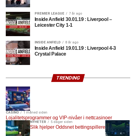
position.
pic.twitter.com/VUTQd7tfkC
PREMIER LEAGUE
7 år ago
Inside Anfield 30.01.19 : Liverpool –
Leicester City 1-1
— Nick Harris
(@sportingintel)
11. mai
INSIDE ANFIELD
8 år ago
2019
Inside Anfield 19.01.19 : Liverpool 4-3
Crystal Palace
For opptil ti TV-kamper mottar lagene 12,5 millioner
pund. I tillegg innkasserer klubbene ytterligere 1,18
TRENDING
millioner pund for hver kamp som sendes på TV utenom
dette. Premiepengene deles avhengig av
ligaplassering. Sisteplassen mottar 1,9 millioner pund, et
sum som stiger med samme beløp for hver posisjon man
slutter over bunn.
CASINO
1 måned siden
Lojalitetsprogrammer og VIP-nivåer i nettcasinoer
NYHETER
5 dager siden
Nærmest Liverpool kommer Premier League-vinnerne fra
Slik hjelper Oddsnet bettingspillere
Manchester City med en forventet inntekt på 147,5