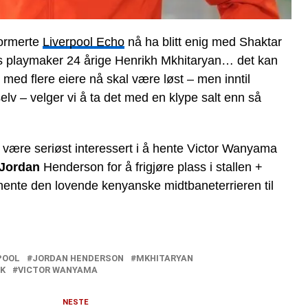
formerte
Liverpool Echo
nå ha blitt enig med Shaktar
s playmaker 24 årige Henrikh Mkhitaryan… det kan
 med flere eiere nå skal være løst – men inntil
elv – velger vi å ta det med en klype salt enn så
l være seriøst interessert i å hente Victor Wanyama
Jordan
Henderson for å frigjøre plass i stallen +
å hente den lovende kenyanske midtbaneterrieren til
POOL
JORDAN HENDERSON
MKHITARYAN
K
VICTOR WANYAMA
NESTE