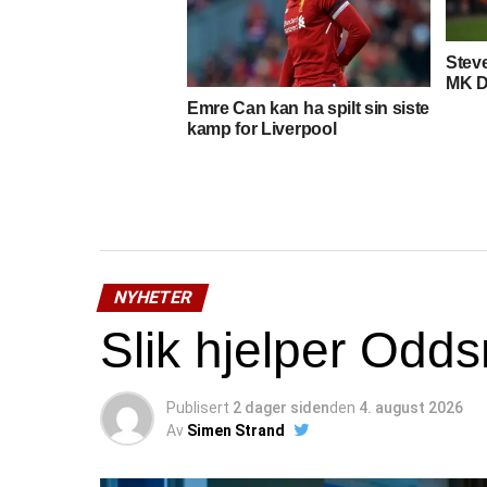
Stev
MK D
Emre Can kan ha spilt sin siste
kamp for Liverpool
NYHETER
Slik hjelper Odds
Publisert
2 dager siden
den
4. august 2026
Av
Simen Strand