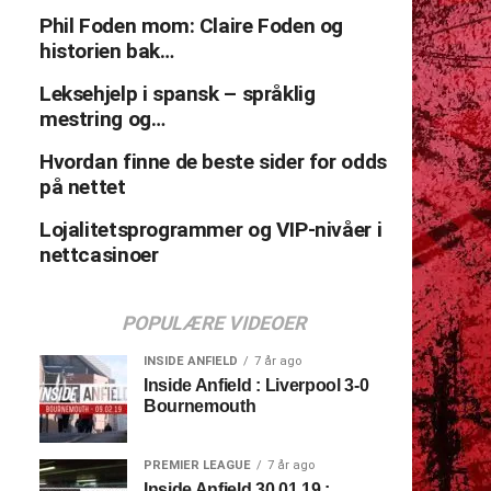
Phil Foden mom: Claire Foden og
historien bak…
Leksehjelp i spansk – språklig
mestring og…
Hvordan finne de beste sider for odds
på nettet
Lojalitetsprogrammer og VIP-nivåer i
nettcasinoer
POPULÆRE VIDEOER
INSIDE ANFIELD
7 år ago
Inside Anfield : Liverpool 3-0
Bournemouth
PREMIER LEAGUE
7 år ago
Inside Anfield 30.01.19 :