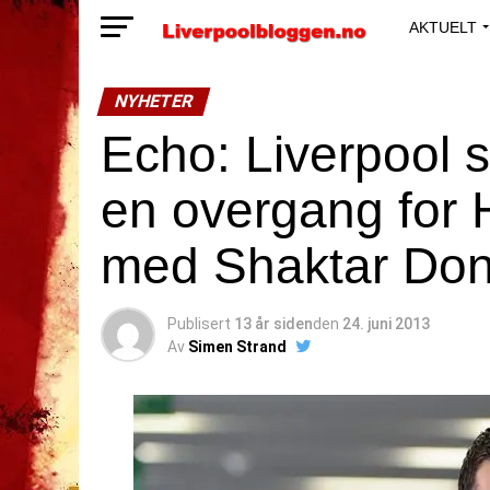
AKTUELT
NYHETER
Echo: Liverpool s
en overgang for 
med Shaktar Do
Publisert
13 år siden
den
24. juni 2013
Av
Simen Strand