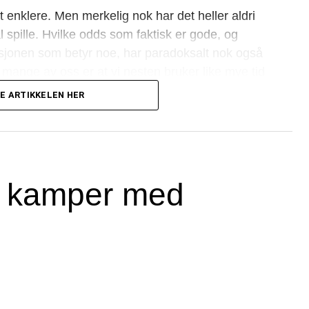
rt enklere. Men merkelig nok har det heller aldri
 spille. Hvilke odds som faktisk er gode, og
asjonen som betyr noe, har paradoksalt nok også
 mange av oss er at vi nesten bruker like mye tid
E ARTIKKELEN HER
gportal kan komme til unnsetning. Disse har ikke
le på. Her handler det utelukkende om å gi deg
ol kamper med
rdringen spillere flest sliter med. Tusenvis av
gnende produkter, men forskjellene mellom dem
n, vil du se at ting som utbetalingshastighet,
. En god bettingportal som
edet og gjør all relevant informasjon lettere