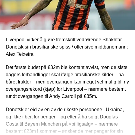
Liverpool virker å gjøre fremskritt vedrørende Shakhtar
Donetsk sin brasilianske spiss / offensive midtbanemann;
Alex Teixeira.
Det første budet på €32m ble kontant avvist, men de siste
dagers forhandlinger skal ifølge brasilianske kilder – ha
båret frukter – men overgangen kan meget vel mulig bli ny
overgangsrekord (kjøp) for Liverpool – nærmere bestemt
rundt overgangen til Andy Carroll på £35m.
Donetsk er eid av en av de rikeste personene i Ukraina,
og ikke i beit for penger – og etter å ha solgt Douglas
Costa til Bayern Munchen på «billigsalg» – nærmere
bestemt £23m i sommer – ønsker de mer penger for sin