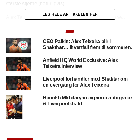
største stjerne (naturligvis)…
LES HELE ARTIKKELEN HER
Alex Teixeira har følgende statistikk siste sesongene…
2013/14:
9 mål på 40 kamper
2014/15:
22 mål på 37 kamper
2015/16:
26 mål på 26 kamper
CEO Palkin: Alex Teixeira blir i
Shakthar… ihvertfall frem til sommeren.
Liverpool skal allerede ha ferdigforhandlet kontrakten
Anfield HQ World Exclusive: Alex
med Teixeira – så det eneste som gjenstår skal være å
Teixeira Interview
forhandle ferdig detaljene rundt overgangsprisen – men
det virker altså å gå veien skal vi tro dagens siste…
Liverpool forhandler med Shaktar om
en overgang for Alex Teixeira
Spennende avslutning på overgangsvinduet blir det
definitivt – sett med Liverpool-øyne…
Henrikh Mkhitaryan signerer autografer
& Liverpool drakt…
(1 besøk idag)
RELATED TOPICS:
ALEX TEIXEIRA
SHAKHTAR DONETSK