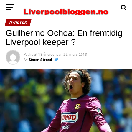
NYHETER
Guilhermo Ochoa: En fremtidig
Liverpool keeper ?
Publisert
13 år siden
den
25. mars 2013
Av
Simen Strand