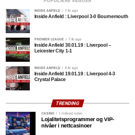
winnings per club if all
POPULÆRE VIDEOER
clubs stay in the same
INSIDE ANFIELD
7 år ago
Inside Anfield : Liverpool 3-0 Bournemouth
position.
pic.twitter.com/VUTQd7tfkC
PREMIER LEAGUE
7 år ago
Inside Anfield 30.01.19 : Liverpool –
— Nick Harris
Leicester City 1-1
(@sportingintel)
11. mai
2019
INSIDE ANFIELD
8 år ago
Inside Anfield 19.01.19 : Liverpool 4-3
Crystal Palace
For opptil ti TV-kamper mottar lagene 12,5 millioner
pund. I tillegg innkasserer klubbene ytterligere 1,18
millioner pund for hver kamp som sendes på TV utenom
TRENDING
dette. Premiepengene deles avhengig av
CASINO
1 måned siden
ligaplassering. Sisteplassen mottar 1,9 millioner pund, et
Lojalitetsprogrammer og VIP-
sum som stiger med samme beløp for hver posisjon man
nivåer i nettcasinoer
slutter over bunn.