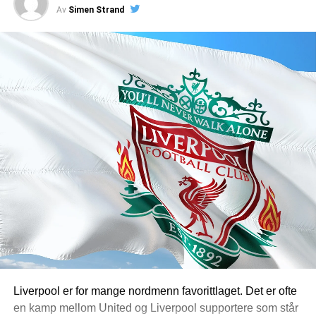
Av
Simen Strand
Informasjonsmengden er den største utfordringen spillere
flest sliter med. Tusenvis av spillselskaper byr på
tilsynelatende lignende produkter, men forskjellene
mellom dem kan være betydelige. Hvis du går i dybden,
vil du se at ting som utbetalingshastighet, bonusvilkår og
marginer svinger enormt. En god bettingportal som
https://www.oddsnet.com/
saumfarer markedet og gjør all
relevant informasjon lettere tilgjengelig. For deg som
spiller er fordelen åpenbar. Du slipper å besøke og
registrere deg hos hver enkelt bookmaker for å selv
sjekke tingenes tilstand.
Få forklaring på kompliserte
begreper
Bettingverdenen er full av vanskelige uttrykk. Har man
Liverpool er for mange nordmenn favorittlaget. Det er ofte
ikke erfaring og peiling, kan man fort bli svimmel av å lese
en kamp mellom United og Liverpool supportere som står