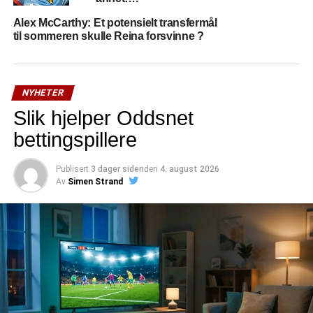
Alex McCarthy: Et potensielt transfermål
til sommeren skulle Reina forsvinne ?
NYHETER
Slik hjelper Oddsnet
bettingspillere
Publisert
3 dager siden
den
4. august 2026
Av
Simen Strand