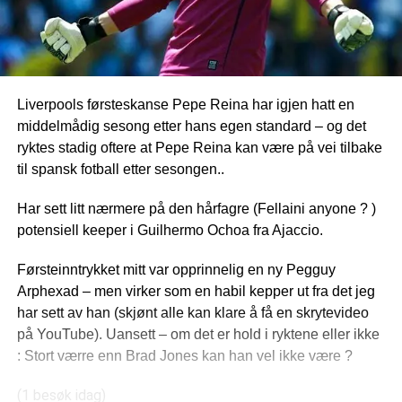
Liverpools førsteskanse Pepe Reina har igjen hatt en
middelmådig sesong etter hans egen standard – og det
ryktes stadig oftere at Pepe Reina kan være på vei tilbake
til spansk fotball etter sesongen..
Har sett litt nærmere på den hårfagre (Fellaini anyone ? )
potensiell keeper i Guilhermo Ochoa fra Ajaccio.
Førsteinntrykket mitt var opprinnelig en ny Pegguy
Arphexad – men virker som en habil kepper ut fra det jeg
har sett av han (skjønt alle kan klare å få en skrytevideo
på YouTube). Uansett – om det er hold i ryktene eller ikke
: Stort værre enn Brad Jones kan han vel ikke være ?
(1 besøk idag)