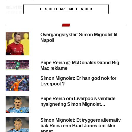
RELATED TOPICS:
BRAD JONES
GUILHERMO OCHOA
LES HELE ARTIKKELEN HER
PEPE REINA
NESTE
Burak Yilmaz: Kvalitetsspiss på «billigsalg» til
Overgangsrykter: Simon Mignolet til
sommeren
Napoli
FORRIGE
Football Manager: Veien til manageryrket ?
Ihvertfall for noen!
Pepe Reina @ McDonalds Grand Big
Mac reklame
Simon Mignolet: Er han god nok for
Liverpool ?
Pepe Reina om Liverpools ventede
nysignering Simon Mignolet…
Simon Mignolet: Et tryggere alternativ
bak Reina enn Brad Jones om ikke
annet….