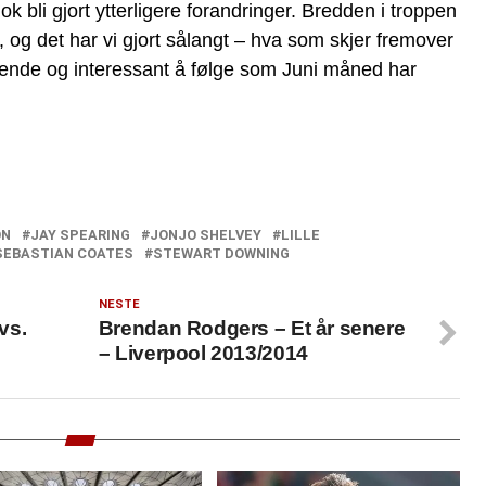
 nok bli gjort ytterligere forandringer. Bredden i troppen
og det har vi gjort sålangt – hva som skjer fremover
ende og interessant å følge som Juni måned har
ON
JAY SPEARING
JONJO SHELVEY
LILLE
SEBASTIAN COATES
STEWART DOWNING
NESTE
vs.
Brendan Rodgers – Et år senere
– Liverpool 2013/2014