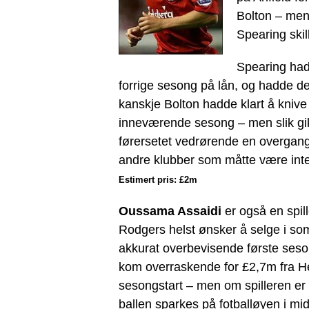
Bolton – men
Spearing skil
Spearing ha
forrige sesong på lån, og hadde de
kanskje Bolton hadde klart å knive 
inneværende sesong – men slik gik
førersetet vedrørende en overgang
andre klubber som måtte være inte
Estimert pris: £2m
Oussama Assaidi
er også en spil
Rodgers helst ønsker å selge i so
akkurat overbevisende første seson
kom overraskende for £2,7m fra H
sesongstart – men om spilleren er b
ballen sparkes på fotballøyen i mi