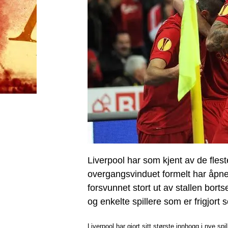
Liverpool har som kjent av de fles
overgangsvinduet formelt har åpne
forsvunnet stort ut av stallen bor
og enkelte spillere som er frigjort
Liverpool har gjort sitt største innhogg i nye sp