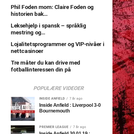
Phil Foden mom: Claire Foden og
historien bak…
Leksehjelp i spansk – språklig
mestring og…
Lojalitetsprogrammer og VIP-nivåer i
nettcasinoer
Tre måter du kan drive med
fotballinteressen din på
POPULÆRE VIDEOER
INSIDE ANFIELD
7 år ago
Inside Anfield : Liverpool 3-0
Bournemouth
PREMIER LEAGUE
7 år ago
Inside Anfield 30.01.19 :