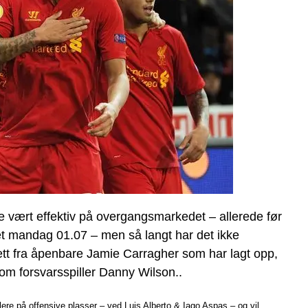
te vært effektiv på overgangsmarkedet – allerede før
t mandag 01.07 – men så langt har det ikke
tsett fra åpenbare Jamie Carragher som har lagt opp,
 som forsvarsspiller Danny Wilson..
illere på offensive plasser – ved Luis Alberto & Iago Aspas – og vil