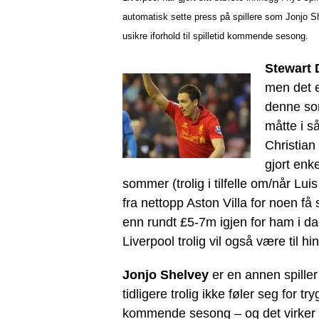
automatisk sette press på spillere som Jonjo
usikre iforhold til spilletid kommende sesong.
Stewart
men det e
denne som
måtte i s
Christian
gjort enk
sommer (trolig i tilfelle om/når Lu
fra nettopp Aston Villa for noen få
enn rundt £5-7m igjen for ham i d
Liverpool trolig vil også være til
Jonjo Shelvey
er en annen spiller
tidligere trolig ikke føler seg for try
kommende sesong – og det virker 