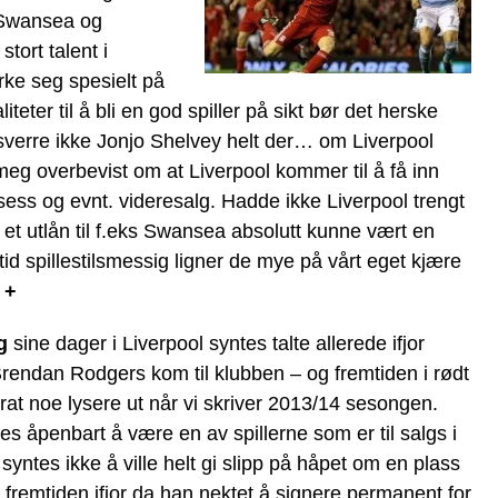
– Swansea og
tort talent i
rke seg spesielt på
teter til å bli en god spiller på sikt bør det herske
ssverre ikke Jonjo Shelvey helt der… om Liverpool
 meg overbevist om at Liverpool kommer til å få inn
sess og evnt. videresalg. Hadde ikke Liverpool trengt
et utlån til f.eks Swansea absolutt kunne vært en
 tid spillestilsmessig ligner de mye på vårt eget kjære
m +
g
sine dager i Liverpool syntes talte allerede ifjor
endan Rodgers kom til klubben – og fremtiden i rødt
rat noe lysere ut når vi skriver 2013/14 sesongen.
s åpenbart å være en av spillerne som er til salgs i
yntes ikke å ville helt gi slipp på håpet om en plass
r fremtiden ifjor da han nektet å signere permanent for