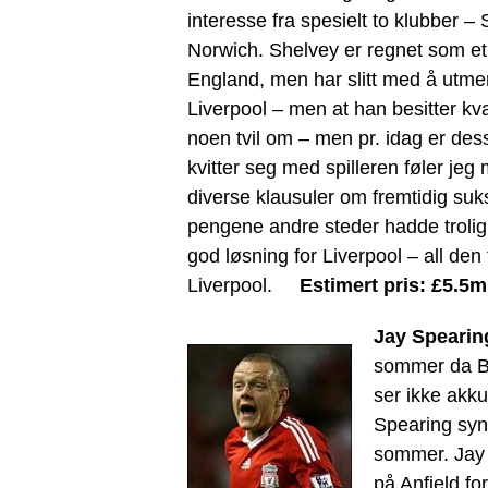
interesse fra spesielt to klubber 
Norwich. Shelvey er regnet som et s
England, men har slitt med å utme
Liverpool – men at han besitter kvali
noen tvil om – men pr. idag er de
kvitter seg med spilleren føler jeg
diverse klausuler om fremtidig suk
pengene andre steder hadde trolig 
god løsning for Liverpool – all den
Liverpool.
Estimert pris: £5.5
Jay Spearin
sommer da Br
ser ikke akku
Spearing syne
sommer. Jay s
på Anfield fo