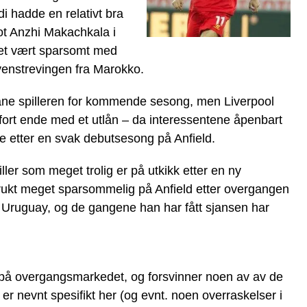
i hadde en relativt bra
t Anzhi Makachkala i
et vært sparsomt med
venstrevingen fra Marokko.
 låne spilleren for kommende sesong, men Liverpool
 fort ende med et utlån – da interessentene åpenbart
ne etter en svak debutsesong på Anfield.
ler som meget trolig er på utkikk etter en ny
rukt meget sparsommelig på Anfield etter overgangen
i Uruguay, og de gangene han har fått sjansen har
å overgangsmarkedet, og forsvinner noen av av de
 er nevnt spesifikt her (og evnt. noen overraskelser i