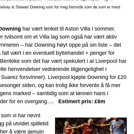
 Shelvey & Stewart Downing som for meg fremstår som de som er mest
 Downing
har vært lenket til Aston Villa i sommer,
r tvilsomt om et Villa lag som også har vært aktiv
meren – har Downing høyt oppe på sin liste – det
å fall vært i en eventuell byttehandel + penger for
 Benteke som det har vært spekulert i at Liverpool har
elte henvendelser vedrørende tilgjengelighet i
is Suarez forsvinner). Liverpool kjøpte Downing for £20
 sesonger siden, og kan trolig ikke forvente å få mer
agens marked – samtidig som at lønnen hans i
 hinder for en overgang….
Estimert pris:
£6m
 som vi har nevnt
gg på utvidet spilletid
her å være genuin