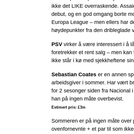
ikke det LIKE overraskende. Assaid
debut, og en god omgang borte mo
Europa League – men ellers har d
høydepunkter fra den dribleglade 
PSV
virker å være interessert i å
foretrekker et rent salg – men kan
ikke står i kø med sjekkheftene si
Sebastian Coates
er en annen spil
arbeidsgiver i sommer. Har vært b
for 2 sesonger siden fra Nacional 
han på ingen måte overbevist.
Estimert pris: £3m
Sommeren er på ingen måte over p
ovenfornevnte + et par til som ikke