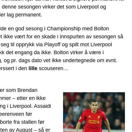
 denne sesongen virker det som Liverpool og
ler lag permanent.
dde en god sesong i Championship med Bolton
t ikke vært for en skade i innspurten av sesongen så
seg til opprykk via Playoff og spilt mot Liverpool
k det engang da ikke. Bolton virker å være i
, og pr. dags dato vet ikke undertegnede om evnt.
rssert i den
lille
scouseren…
ler som Brendan
mmer – etter en ikke
g i Liverpool. Assaidi
eerenveen før
orte fra stallen før
dten av August – så er