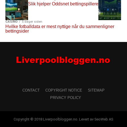
Slik hjelper Oddsnet bettingspillere
CASINO
5 dager siden
Hvilke fotballdata er mest nyttige når du sammenligner
bettingsider
CONTACT
COPYRIGHT NOTICE
SITEMAP
PRIVACY POLICY
Copyright © 2018 Liverpoolbloggen.no. Levert av SeoWeb AS