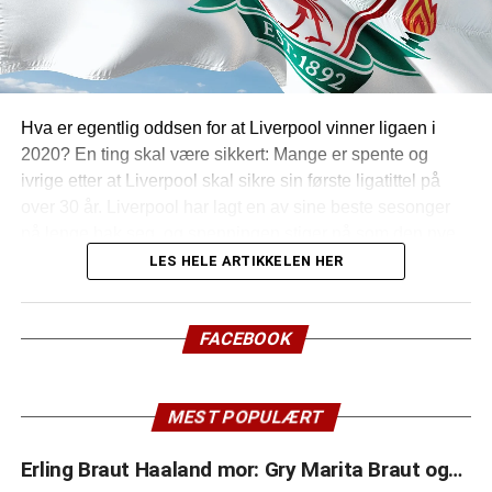
Hva er egentlig oddsen for at Liverpool vinner ligaen i
2020? En ting skal være sikkert: Mange er spente og
ivrige etter at Liverpool skal sikre sin første ligatittel på
over 30 år. Liverpool har lagt en av sine beste sesonger
på lenge bak seg, og spenningen stiger nå som den nye
ligarunden setter i gang. Har du satset på at laget skal
LES HELE ARTIKKELEN HER
stikke av med seieren i Premier League? Her ser vi
nærmere på om oddsen er Liverpools favør, eller om du
FACEBOOK
heller bør bruke pengene dine på blackjack og
spilleautomater.
(mer…)
MEST POPULÆRT
Erling Braut Haaland mor: Gry Marita Braut og…