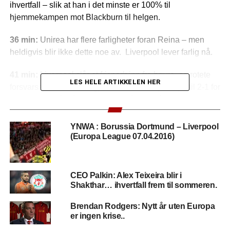
ihvertfall – slik at han i det minste er 100% til
hjemmekampen mot Blackburn til helgen.
36 min:
Unirea har flere farligheter foran Reina – men
heldigvis blir ikke dette noe av. Liverpool lever farlig nå.
41 min:
Liverpool slår et frispark inn fra høyre, og rotete
LES HELE ARTIKKELEN HER
forsvarsspill fra Unirea gjør at Babel kan putte på til 2-1 for
Liverpool… nå må Unirea ha 3 mål til for å avansere –
noe de umulig skal kunne klare vel ?
YNWA : Borussia Dortmund – Liverpool
Pause:
Liverpool går til pause med 2-1 borte mot Unirea
(Europa League 07.04.2016)
Urziceni – men spesielt imponerende av de røde har det
ikke vært 🙁
CEO Palkin: Alex Teixeira blir i
57 min:
Gerrard avslutter et perfekt Liverpool angrep, etter
Shakthar… ihvertfall frem til sommeren.
fint forspill av Benayoun. Skyter ballen hardt imål via
keeper.
Brendan Rodgers: Nytt år uten Europa
er ingen krise..
62 min:
Unge Martin Kelly får endelig (sier vi) sjansen til å