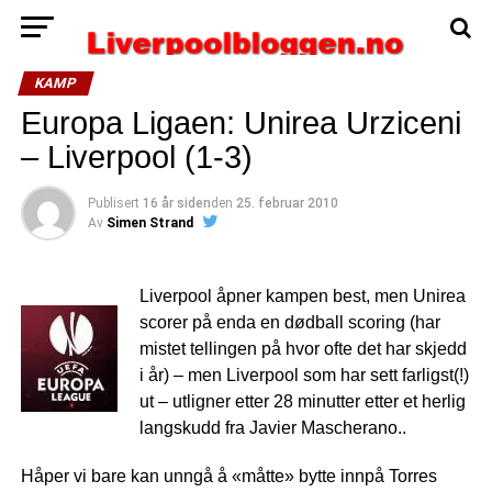
KAMP
Europa Ligaen: Unirea Urziceni
– Liverpool (1-3)
Publisert
16 år siden
den
25. februar 2010
Av
Simen Strand
Liverpool åpner kampen best, men Unirea
scorer på enda en dødball scoring (har
mistet tellingen på hvor ofte det har skjedd
i år) – men Liverpool som har sett farligst(!)
ut – utligner etter 28 minutter etter et herlig
langskudd fra Javier Mascherano..
Håper vi bare kan unngå å «måtte» bytte innpå Torres