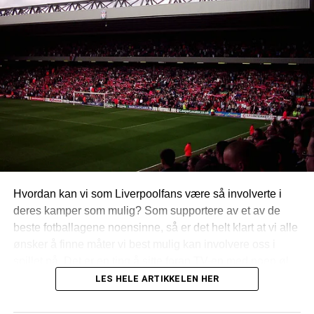
Hvordan kan vi som Liverpoolfans være så involverte i
deres kamper som mulig? Som supportere av et av de
beste fotballagene noensinne, så er det helt klart at vi alle
ønsker å finne måter vi best mulig kan involvere oss i
spillet på. Det er en ting å sitte foran TV-en med noen øl
og noen venner, og heie favorittlaget frem til seier, og det
LES HELE ARTIKKELEN HER
er en annen ting å være på stadionet fysisk!