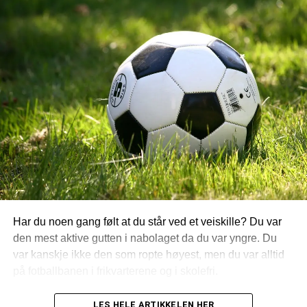
Vi håper bare skaden til Skrtel ikke viser seg å være
alvorlig (så ikke godt ut)
(1 besøk idag)
RELATED TOPICS:
EUROPA LEAGUE
NESTE
Match Preview: Liverpool – Blackburn
FORRIGE
Match Preview: Unirea Urziceni – Liverpool
Har du noen gang følt at du står ved et veiskille? Du var
den mest aktive gutten i nabolaget da du var yngre. Du
var kanskje ikke den som ropte høyest, men du var alltid
på fotballbanen i frikvarterene og i skolefri.
(mer…)
LES HELE ARTIKKELEN HER