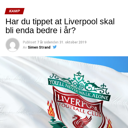
(mer…)
KAMP
Har du tippet at Liverpool skal
bli enda bedre i år?
Publisert
7 år siden
den
31. oktober 2019
Av
Simen Strand