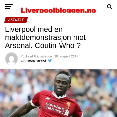
AKTUELT
Liverpool med en
maktdemonstrasjon mot
Arsenal. Coutin-Who ?
Publisert
9 år siden
den
28. august 2017
Av
Simen Strand