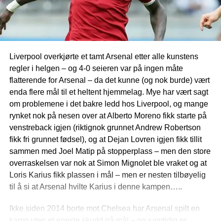
Liverpool overkjørte et tamt Arsenal etter alle kunstens
regler i helgen – og 4-0 seieren var på ingen måte
flatterende for Arsenal – da det kunne (og nok burde) vært
enda flere mål til et heltent hjemmelag. Mye har vært sagt
om problemene i det bakre ledd hos Liverpool, og mange
rynket nok på nesen over at Alberto Moreno fikk starte på
venstreback igjen (riktignok grunnet Andrew Robertson
fikk fri grunnet fødsel), og at Dejan Lovren igjen fikk tillit
sammen med Joel Matip på stopperplass – men den store
overraskelsen var nok at Simon Mignolet ble vraket og at
Loris Karius fikk plassen i mål – men er nesten tilbøyelig
til å si at Arsenal hvilte Karius i denne kampen…..
Ikke siden 2014 borte mot Chelsea har Arsenal spilt en
kamp uten et eneste skudd på mål – og samtidig er