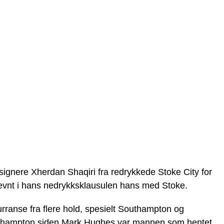
 signere Xherdan Shaqiri fra redrykkede Stoke City for
nt i hans nedrykksklausulen hans med Stoke.
urranse fra flere hold, spesielt Southampton og
outhampton siden Mark Hughes var mannen som hentet