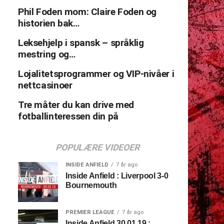
Phil Foden mom: Claire Foden og
historien bak…
Leksehjelp i spansk – språklig
mestring og…
Lojalitetsprogrammer og VIP-nivåer i
nettcasinoer
Tre måter du kan drive med
fotballinteressen din på
POPULÆRE VIDEOER
INSIDE ANFIELD
7 år ago
Inside Anfield : Liverpool 3-0
Bournemouth
PREMIER LEAGUE
7 år ago
Inside Anfield 30.01.19 :