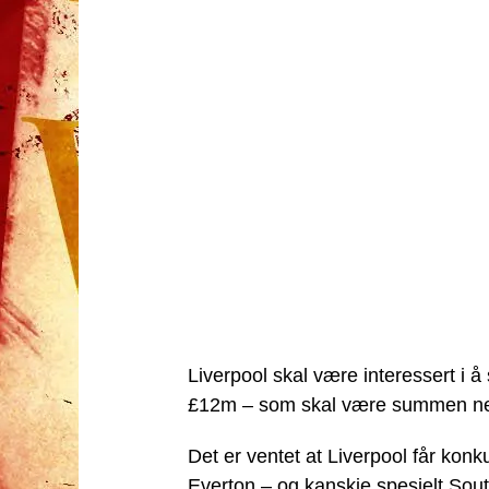
Liverpool skal være interessert i å
£12m – som skal være summen nev
Det er ventet at Liverpool får konk
Everton – og kanskje spesielt S