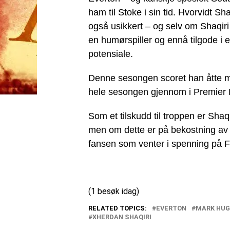
ham til Stoke i sin tid. Hvorvidt Sh
også usikkert – og selv om Shaqiri
en humørspiller og ennå tilgode i en
potensiale.
Denne sesongen scoret han åtte må
hele sesongen gjennom i Premier
Som et tilskudd til troppen er Shaq
men om dette er på bekostning av Na
fansen som venter i spenning på F
(1 besøk idag)
RELATED TOPICS:
EVERTON
MARK HU
XHERDAN SHAQIRI