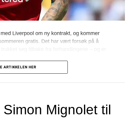
ig med Liverpool om ny kontrakt, og kommer
il sommeren gratis. Det har vært forsøk på å
trukket seg tilbake fra forhandlingene – og er
E ARTIKKELEN HER
og er et soleklart andrevalg bak skotten
oppested…
 Simon Mignolet til