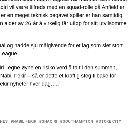
aqiri vil være tilfreds med en squad-rolle på Anfield er
 er en meget teknisk begavet spiller er han samtidig
 alder av 26-år å virkelig får utløp for sitt utvilsomme
l og hadde sju målgivende for et lag som slet stort
 League.
iri i egne øyne en risiko verd å ta til den summen,
bil Fekir – så er dette et kraftig steg tilbake for
ekir nyheter hver dag…..
GHES
NABIL FEKIR
SHAQIRI
SOUTHAMPTON
STOKE CITY