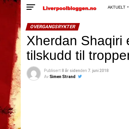
AKTUELT
OVERGANGSRYKTER
Xherdan Shaqiri e
tilskudd til tropp
Publisert
8 år siden
den
7. juni 2018
Av
Simen Strand