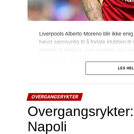
Liverpools Alberto Moreno blir ikke en
høyst sannsynlig til å forlate klubben t
komme til enighet, men klubben skal ha 
forberedt på å la ham gå gratis.
LES HEL
Moreno har ca. 140 kamper for klubben, 
Andrew Robertson på venstrebacken.
Ryktes at Barcelona kan være nytt st
OVERGANGSRYKTER
Overgangsrykter:
Napoli