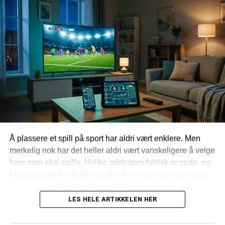
Shelvey vs. Evans – riktig avgjørelse, eller ?
FORRIGE
Daniel Agger: Meningen bak de mange
tatoveringene
Å plassere et spill på sport har aldri vært enklere. Men
merkelig nok har det heller aldri vært vanskeligere å velge
hvor man skal spille. Hvilke odds som faktisk er gode, og
hvordan man finner frem til den informasjonen som betyr
noe, har paradoksalt nok også blitt mer utfordrende.
Konsekvensen for mange av oss er at vi nesten bruker
LES HELE ARTIKKELEN HER
like mye tid på å lete som på selve spillingen.