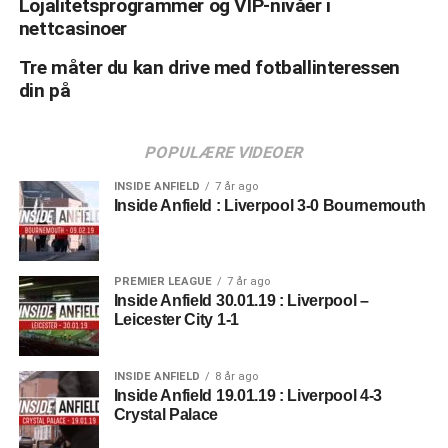
Lojalitetsprogrammer og VIP-nivåer i
season – whether they
nettcasinoer
win the title or not.
Tre måter du kan drive med fotballinteressen
That’s certain. And this
din på
is the predicted
winnings per club if all
POPULÆRE VIDEOER
clubs stay in the same
INSIDE ANFIELD
7 år ago
Inside Anfield : Liverpool 3-0 Bournemouth
position.
pic.twitter.com/VUTQd7tfkC
PREMIER LEAGUE
7 år ago
Inside Anfield 30.01.19 : Liverpool –
— Nick Harris
Leicester City 1-1
(@sportingintel)
11. mai
2019
INSIDE ANFIELD
8 år ago
Inside Anfield 19.01.19 : Liverpool 4-3
Crystal Palace
For opptil ti TV-kamper mottar lagene 12,5 millioner