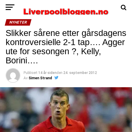
NYHETER
Slikker sårene etter gårsdagens
kontroversielle 2-1 tap…. Agger
ute for sesongen ?, Kelly,
Borini….
Publisert
14 år siden
den
24. september 2012
Av
Simen Strand