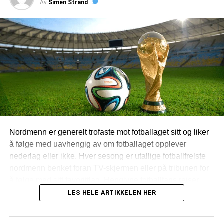
Av
Simen Strand
verdi eller ikke.
Oppdaterte bonusoversikter
Bonuser er en viktig del av totalopplevelsen. De kan være
attraktive, men er sjelden så enkle som annonsene gir
inntrykk av. Velkomstbonuser kommer med
omsetningskrav, tidsfrister og begrensninger som selv de
beste spillerne kan overse. For en uerfaren spiller er det
enda enklere å tråkke feil. Det er da en oppdatert
bonusoversikt kommer til sin fulle rett. Den gjør det mulig
Nordmenn er generelt trofaste mot fotballaget sitt og liker
å sammenligne tilbudene, samtidig som du får de aller
å følge med uavhengig av om fotballaget opplever
viktigste vilkårene presentert på en lettfattelig måte. Det er
nederlag eller ikke. Hver sesong er utallige fotballfrelste
slik det går opp for mange at det ikke nødvendigvis er den
nordmenn benket foran TV-skjermen eller på tribunen for
største bonusen som er den beste. Rett som det er kan en
å følge med sitt favorittlag. Hengivne fotballfans reiser
mindre bonus med snillere krav være alternativet som gir
også på fotballturer for å oppleve fotballen på nært hold.
LES HELE ARTIKKELEN HER
mest verdi
De fleste av oss blir bitt av fotballbasillen allerede som