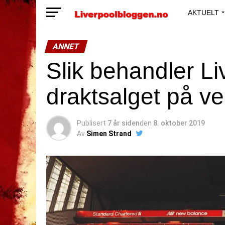
AKTUELT
ANNET
Slik behandler L
draktsalget på v
Publisert
7 år siden
den
8. oktober 2019
Av
Simen Strand