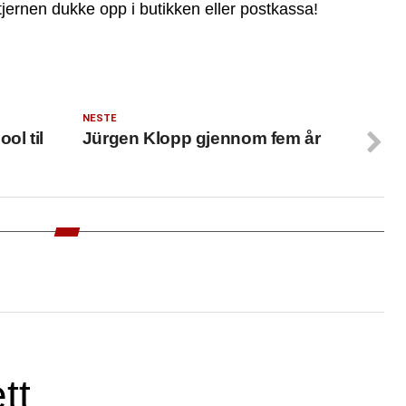
ernen dukke opp i butikken eller postkassa!
NESTE
ol til
Jürgen Klopp gjennom fem år
tt