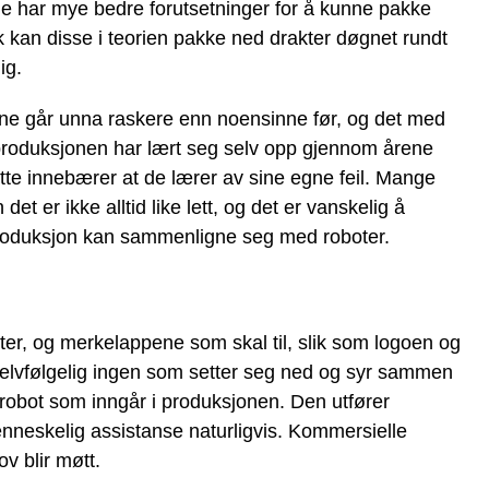
de har mye bedre forutsetninger for å kunne pakke
sk kan disse i teorien pakke ned drakter døgnet rundt
ig.
ne går unna raskere enn noensinne før, og det med
 produksjonen har lært seg selv opp gjennom årene
ette innebærer at de lærer av sine egne feil. Mange
t er ikke alltid like lett, og det er vanskelig å
roduksjon kan sammenligne seg med roboter.
ster, og merkelappene som skal til, slik som logoen og
 selvfølgelig ingen som setter seg ned og syr sammen
n robot som inngår i produksjonen. Den utfører
neskelig assistanse naturligvis. Kommersielle
v blir møtt.