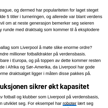
eague, og dermed har populariteten for laget steget
 5 titler i turneringen, og allerede var blant verdens
 tvil om at neste generasjon bemerker seg seieren
 ny runde med draktsalg som kommer til å eksplodere
tballag som Liverpool å møte slike enorme ordre?
ndre millioner fotballdrakter på verdensbasis.
n bare i Europa, og på toppen av dette kommer resten
e i Afrika og Sør-Amerika, da Liverpool har gode
norme draktsalget ligger i måten disse pakkes på.
uksjonen sikrer økt kapasitet
av fotball og klubber som Liverpool på verdensbasis,
en utviklet seg. For eksempel har
roboter
lært seg