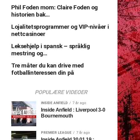
Phil Foden mom: Claire Foden og
historien bak…
Lojalitetsprogrammer og VIP-nivåer i
nettcasinoer
Leksehjelp i spansk – språklig
mestring og…
Tre måter du kan drive med
fotballinteressen din på
POPULÆRE VIDEOER
INSIDE ANFIELD
7 år ago
Inside Anfield : Liverpool 3-0
Bournemouth
PREMIER LEAGUE
7 år ago
Inside Anfield 30.01.19 :