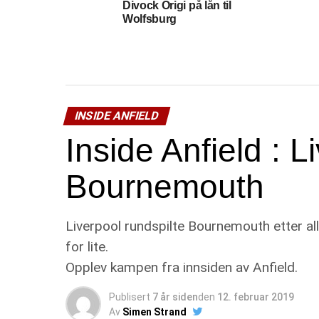
Divock Origi på lån til
Wolfsburg
INSIDE ANFIELD
Inside Anfield : L
Bournemouth
Liverpool rundspilte Bournemouth etter al
for lite.
Opplev kampen fra innsiden av Anfield.
Publisert
7 år siden
den
12. februar 2019
Av
Simen Strand