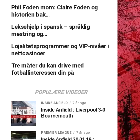
Phil Foden mom: Claire Foden og
historien bak…
Leksehjelp i spansk – språklig
mestring og…
Lojalitetsprogrammer og VIP-nivåer i
nettcasinoer
Tre måter du kan drive med
fotballinteressen din på
POPULÆRE VIDEOER
INSIDE ANFIELD
7 år ago
Inside Anfield : Liverpool 3-0
Bournemouth
PREMIER LEAGUE
7 år ago
Inside Anfield 30.01.19 :