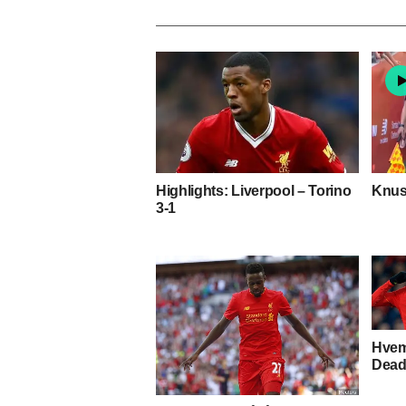
Highlights: Liverpool – Torino
Knust
3-1
Hvem 
Dead