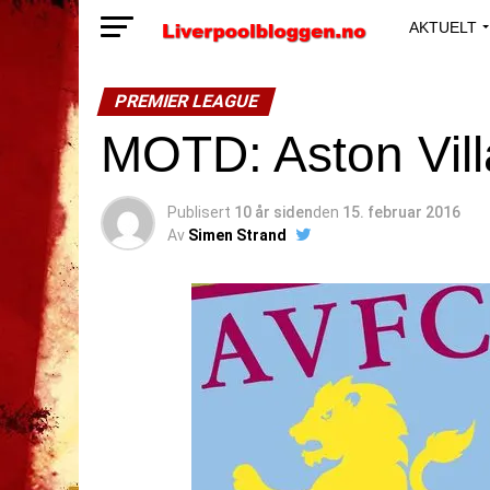
AKTUELT
PREMIER LEAGUE
MOTD: Aston Vill
Publisert
10 år siden
den
15. februar 2016
Av
Simen Strand