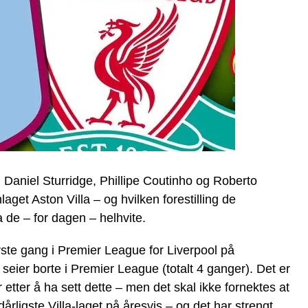
d Daniel Sturridge, Phillipe Coutinho og Roberto
et Aston Villa – og hvilken forestilling de
a de – for dagen – helhvite.
ørste gang i Premier League for Liverpool på
seier borte i Premier League (totalt 4 ganger). Det er
 etter å ha sett dette – men det skal ikke fornektes at
 dårligste Villa-laget på åresvis – og det har strengt