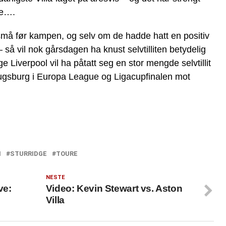
ne….
 små før kampen, og selv om de hadde hatt en positiv
å vil nok gårsdagen ha knust selvtilliten betydelig
ge Liverpool vil ha påtatt seg en stor mengde selvtillit
gsburg i Europa League og Ligacupfinalen mot
I
STURRIDGE
TOURE
NESTE
ve:
Video: Kevin Stewart vs. Aston
Villa