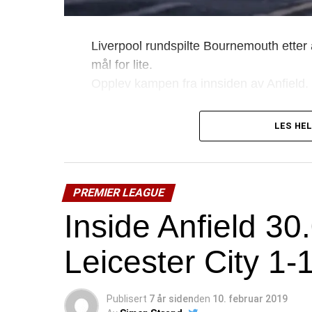
Liverpool rundspilte Bournemouth etter 
mål for lite.
Opplev kampen fra innsiden av Anfield.
Mohamed Salah, Georginio Wijnaldum 
LES HEL
PREMIER LEAGUE
Inside Anfield 30
Leicester City 1-
Publisert
7 år siden
den
10. februar 2019