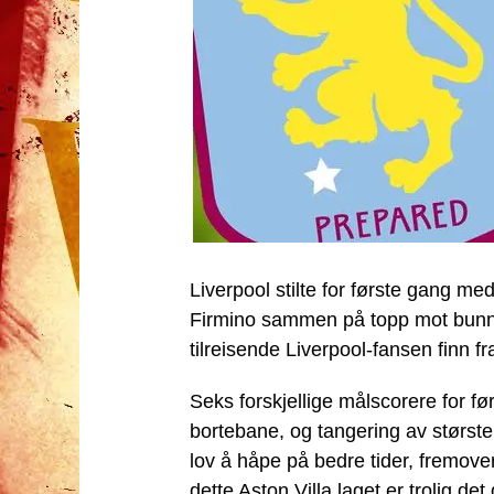
Liverpool stilte for første gang me
Firmino sammen på topp mot bunnlag
tilreisende Liverpool-fansen finn fr
Seks forskjellige målscorere for f
bortebane, og tangering av største 
lov å håpe på bedre tider, fremover
dette Aston Villa laget er trolig det