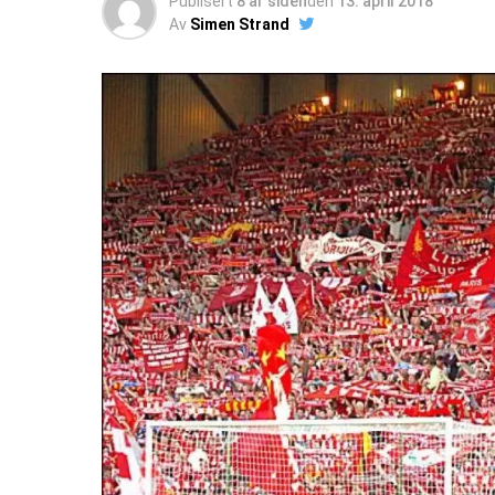
Publisert
8 år siden
den
13. april 2018
Av
Simen Strand