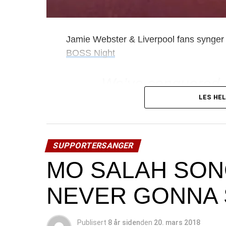
Jamie Webster & Liverpool fans synger «
BOSS Night
We’ve conquered a
We’re never gonn
LES HEL
From Paris down t
We’ve won the fuck
SUPPORTERSANGER
Bob Paisley and B
MO SALAH SON
The Fields of Anfi
We are loyal supp
NEVER GONNA 
And we come from
Publisert
8 år siden
den
20. mars 2018