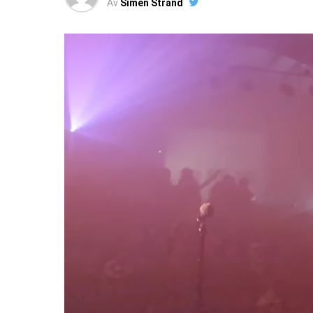
Av
Simen Strand
2. Manchester United
3. Newcastle
4. Crystal Palace
5. West Ham på femteplass.