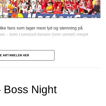
lke fans som lager mest lyd og stemning på
n – kom Liverpool-fansen (som ventet) meget
est for laget på hjemmebane
»
E ARTIKKELEN HER
 – Boss Night
es for laget på bortebane
»