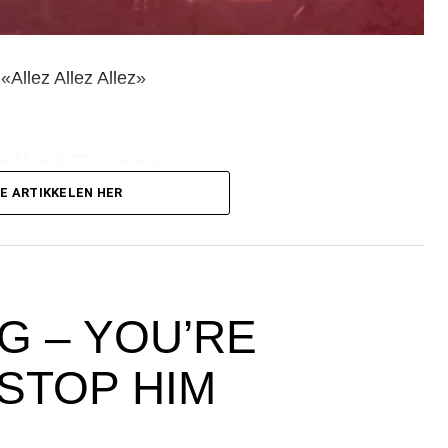
Allez Allez Allez»
ll of Europe
a stop
E ARTIKKELEN HER
o Turkey
ing lot
ill Shankly
G – YOU’RE
eld Road
orters
STOP HIM
 Liverpool