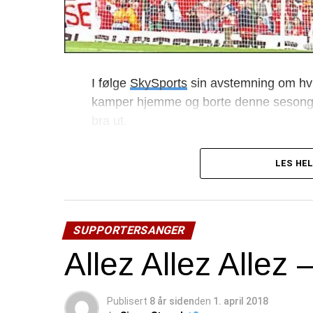
I følge
SkySports
sin avstemning om hvi
kamper hjemme og borte denne sesonge
bra ut.
«
Fansen som sannsynligvis synger m
LES HEL
1. Liverpool
2. Crystal Palace
3. Newcastle
4. Manchester United
SUPPORTERSANGER
5. West Ham
Allez Allez Allez
«
Fansen som sannsynligvis synger m
1. Liverpool
Publisert
8 år siden
den
1. april 2018