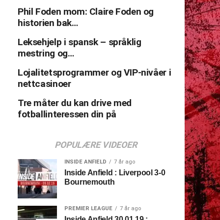
Phil Foden mom: Claire Foden og
historien bak…
Leksehjelp i spansk – språklig
mestring og…
Lojalitetsprogrammer og VIP-nivåer i
nettcasinoer
Tre måter du kan drive med
fotballinteressen din på
POPULÆRE VIDEOER
INSIDE ANFIELD
7 år ago
Inside Anfield : Liverpool 3-0
Bournemouth
PREMIER LEAGUE
7 år ago
Inside Anfield 30.01.19 :