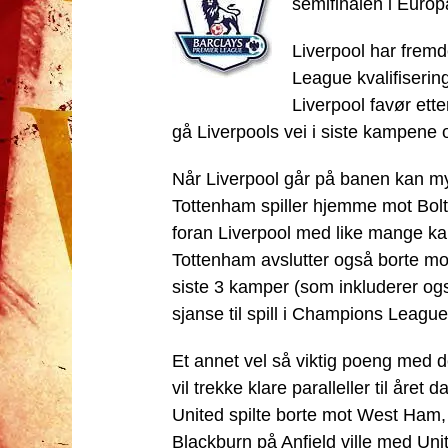
semifinalen i Europ
Liverpool har fremd
League kvalifiserin
Liverpool favør ett
gå Liverpools vei i siste kampene o
Når Liverpool går på banen kan mye
Tottenham spiller hjemme mot Bolt
foran Liverpool med like mange kam
Tottenham avslutter også borte mo
siste 3 kamper (som inkluderer ogs
sjanse til spill i Champions Leagu
Et annet vel så viktig poeng med 
vil trekke klare paralleller til år
United spilte borte mot West Ham, 
Blackburn på Anfield ville med Uni