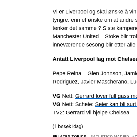
Vi er Liverpool og skal ønske å v
tyngre, enn et ønske om at andre s
tenker det samme ? Siste kampen
Manchester United – Stoke blir tro
inneværende sesong blir etter all
Antatt Liverpool lag mot Chelse
Pepe Reina – Glen Johnson, Jamie
Rodriguez, Javier Mascherano, Lu
VG
Nett:
Gerrard lover full gass 
VG
Nett: Scheie:
Seier kan bli sur
TV2: Gerrard vil hjelpe Chelsea
(1 besøk idag)
RELATED TOPICS:
ATLETICO MADRID