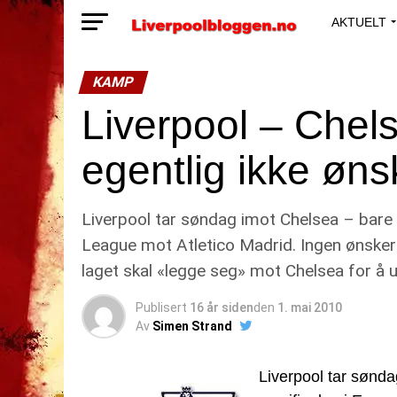
AKTUELT
KAMP
Liverpool – Chel
egentlig ikke øns
Liverpool tar søndag imot Chelsea – bare 3
League mot Atletico Madrid. Ingen ønsker a
laget skal «legge seg» mot Chelsea for å u
Publisert
16 år siden
den
1. mai 2010
Av
Simen Strand
Liverpool tar sønda