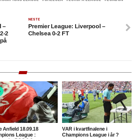
NESTE
l –
Premier League: Liverpool –
 2-2
Chelsea 0-2 FT
 på
e Anfield 18.09.18
VAR i kvartfinalene i
pions League :
Champions League i år ?