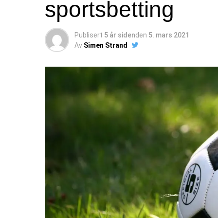
sportsbetting
Publisert
5 år siden
den
5. mars 2021
Av
Simen Strand