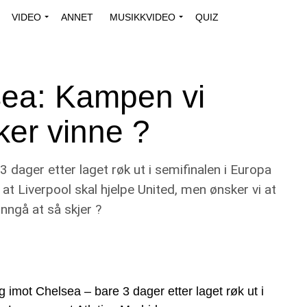
VIDEO
ANNET
MUSIKKVIDEO
QUIZ
sea: Kampen vi
ker vinne ?
 dager etter laget røk ut i semifinalen i Europa
t Liverpool skal hjelpe United, men ønsker vi at
nngå at så skjer ?
g imot Chelsea – bare 3 dager etter laget røk ut i