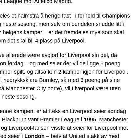
a League mot Atletico Madrid.
eles et halmstrå å henge fast i i forhold til Champions
g neste sesong, men selv om pendelen snudde litt i
er helgens kamper – er det fremdeles mye som skal
m det skal bli 4.plass på Liverpool.
 allerede være avgjort for Liverpool sin del, da
on lørdag – og med seier der vil de ligge 5 poeng
per spilt, og altså kun 2 kamper igjen for Liverpool.
t nedrykksklare Burnley, så med 6 poeng på sine
å Manchester City borte), vil Liverpool være uten
e neste sesong.
denne kampen, er at f.eks en Liverpool seier søndag
et da Blackburn vant Premier League i 1995. Manchester
og Liverpool-fansen visste at seier for Liverpool mot
ted seier i
London
– bety at United stakk av med