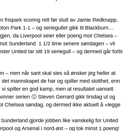
n frispark scoring rett før slutt av Jamie Redknapp,
on Park 1-1 – og seriegullet gikk til Blackburn…
en, da Liverpool seier eller poeng mot Chelsea –
mot Sunderland 1 1/2 time senere søndagen – vil
ter United tar sitt 19 seriegull – og dermed går forbi
 – men når sant skal sies så ønsker jeg heller at
 det mannskapet de har og spiller med stolthet, enn
 vi spiller en god kamp, men at resultatet uansett
vinner serien 🙂 Steven Gerrard gikk tirsdag ut og
 mot Chelsea søndag, og dermed ikke aktuelt å «legge
Sunderland gjorde jobben like vanskelig for United
rpool og Arsenal i nord-øst – og tok minst 1 poeng!