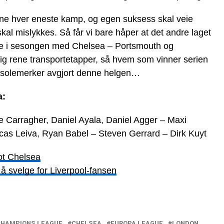
inne hver eneste kamp, og egen suksess skal veie
kal mislykkes. Så får vi bare håper at det andre laget
e i sesongen med Chelsea – Portsmouth og
lig rene transportetapper, så hvem som vinner serien
e solemerker avgjort denne helgen…
a:
 Carragher, Daniel Ayala, Daniel Agger – Maxi
cas Leiva, Ryan Babel – Steven Gerrard – Dirk Kuyt
mot Chelsea
t å svelge for Liverpool-fansen
CHAMPIONS LEAGUE
CHELSEA
EUROPA LEAGUE
LONDON