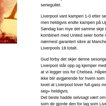
seriegullet.
Liverpool vant kampen 1-0 etter se
men heldigvis endte kampen på Upt
Søndag kan mye det samme skje igj
kombinert med United seier borte 
nærmest garantert sikre at Manches
Liverpools 18 totalt.
Gud forby det skjer denne sesongen
Liverpool står opp og kjemper med
at vi legger oss for Chelsea. Håper
ikke blir avgjørende for hvem som 
lovet at Liverpool lover full-gass
seg» heldigvis.
Det beste hadde selvsagt vært om 
som de gjorde den for lag som Live