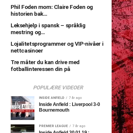
Phil Foden mom: Claire Foden og
historien bak…
Leksehjelp i spansk – språklig
mestring og…
Lojalitetsprogrammer og VIP-nivåer i
nettcasinoer
Tre måter du kan drive med
fotballinteressen din på
POPULÆRE VIDEOER
INSIDE ANFIELD
7 år ago
Inside Anfield : Liverpool 3-0
Bournemouth
PREMIER LEAGUE
7 år ago
Inside Anfield 30.01.19 :