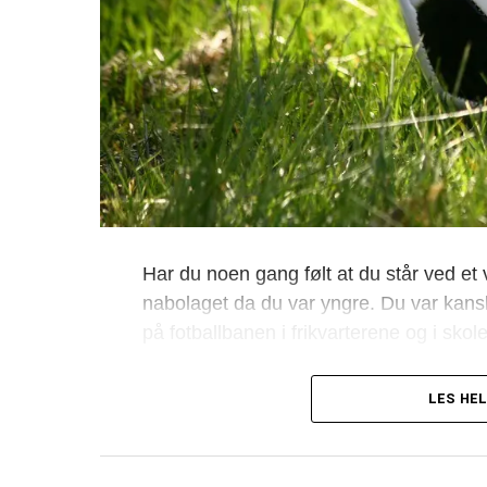
Har du noen gang følt at du står ved et 
nabolaget da du var yngre. Du var kansk
på fotballbanen i frikvarterene og i skolef
(mer…)
LES HEL