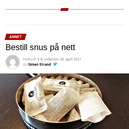
Du bør selvsagt like å skrive – og selvsagt ha dine
sympatier hos Englands flotteste fotballklubb – Liverpool
FC! 🙂
[easy_contact_forms fid=3]
ANNET
Bestill snus på nett
Publisert
5 år siden
den
20. april 2021
Av
Simen Strand
(1 besøk idag)
RELATED TOPICS:
NESTE
Liverpoolbloggen i ny utforming
FORRIGE