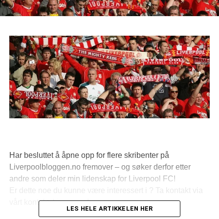
Har besluttet å åpne opp for flere skribenter på
Liverpoolbloggen.no fremover – og søker derfor etter
andre som deler min lidenskap for Liverpool FC!
Er dette noe du kunne være interessert i ? Ta kontakt via
vårt kontaktskjema under…
LES HELE ARTIKKELEN HER