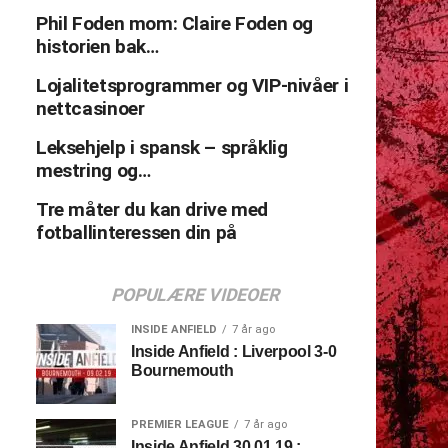
Phil Foden mom: Claire Foden og
historien bak…
Lojalitetsprogrammer og VIP-nivåer i
nettcasinoer
Leksehjelp i spansk – språklig
mestring og…
Tre måter du kan drive med
fotballinteressen din på
POPULÆRE VIDEOER
INSIDE ANFIELD
7 år ago
Inside Anfield : Liverpool 3-0
Bournemouth
PREMIER LEAGUE
7 år ago
Inside Anfield 30.01.19 :