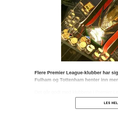
Flere Premier League-klubber har sig
Fulham og Tottenham henter inn mer 
Det går godt med klubbene i Premier Lea
koronapandemien har medført. Nye avta
LES HEL
penger pøses inn i fotballen.