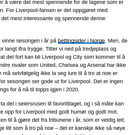
eier å være det mest spennende for de lagene som er
en. For Liverpool-fansen er det oppgjøret med
r det mest interessante og spennende denne
 å vinne sesongen i år på
bettingsider i Norge
. Men, de
r langt ifra trygge. Titter vi ned på tredjeplass og
t det fort kan bli Liverpool og City som kommer til å
 Andre rivaler som United, Chelsea og Arsenal har ikke
 selvfølgelig ikke la seg lure til å tro at noe er
or sesongen ser gode ut for Liverpool. Det er ingen
ngs for å nå til topps igjen i 2020.
 del i seiersrusen til favorittlaget, og i så måte kan
ille opp for Liverpool med godt humør og godt mot.
 til å gjøre det fra tribunene i år, som er veldig leit.
e litt som å tro på noe – det er kanskje ikke så nøye