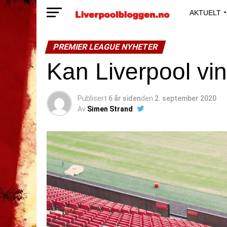
AKTUELT
PREMIER LEAGUE NYHETER
Kan Liverpool vi
Publisert
6 år siden
den
2. september 2020
Av
Simen Strand