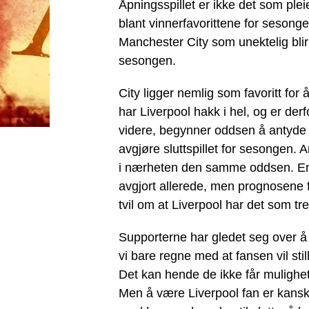
Åpningsspillet er ikke det som pl
blant vinnerfavorittene for sesong
Manchester City som unektelig bli
sesongen.
City ligger nemlig som favoritt for
har Liverpool hakk i hel, og er derfo
videre, begynner oddsen å antyde a
avgjøre sluttspillet for sesongen.
i nærheten den samme oddsen. En må
avgjort allerede, men prognosene f
tvil om at Liverpool har det som tre
Supporterne har gledet seg over å ta
vi bare regne med at fansen vil st
Det kan hende de ikke får muligheten
Men å være Liverpool fan er kanskj