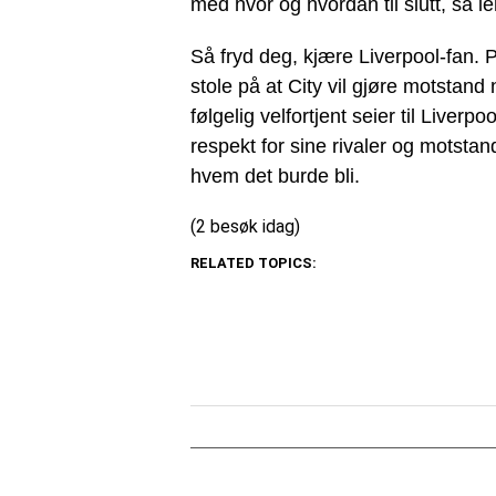
med hvor og hvordan til slutt, så l
Så fryd deg, kjære Liverpool-fan.
stole på at City vil gjøre motstand n
følgelig velfortjent seier til Liver
respekt for sine rivaler og motstan
hvem det burde bli.
(2 besøk idag)
RELATED TOPICS: