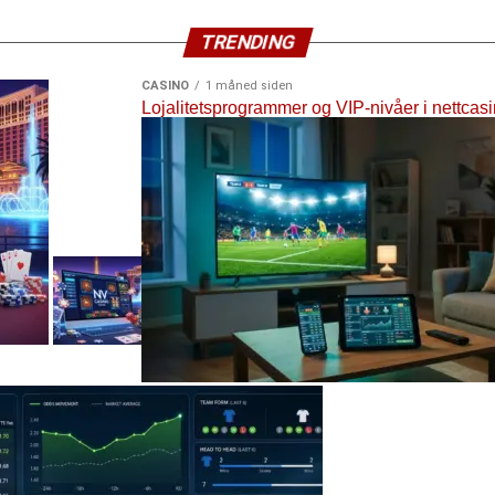
TRENDING
CASINO
1 måned siden
Lojalitetsprogrammer og VIP-nivåer i nettcas