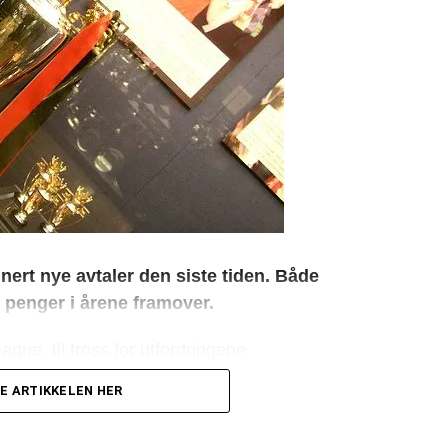
nert nye avtaler den siste tiden. Både
penger i årene framover.
gue, til tross for utfordringene
ler signeres på løpende bånd, og enda mer
E ARTIKKELEN HER