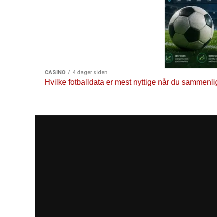
CASINO
4 dager siden
Hvilke fotballdata er mest nyttige når du sammenli