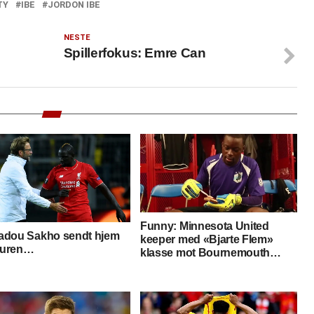
TY
IBE
JORDON IBE
NESTE
Spillerfokus: Emre Can
Funny: Minnesota United
dou Sakho sendt hjem
keeper med «Bjarte Flem»
touren…
klasse mot Bournemouth…