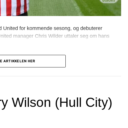
eld United for kommende sesong, og debuterer
 United manager Chris Wilder uttaler seg om hans
l Yan Dhanda til Swansea, og han kan meget
E ARTIKKELEN HER
kampen
 Wilson (Hull City)