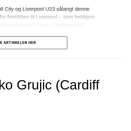
ull City og Liverpool U23 sålangt denne
r fremtiden til Liverpool – som heldigvis
 han tok turen til Hull i Championship.
E ARTIKKELEN HER
o Grujic (Cardiff