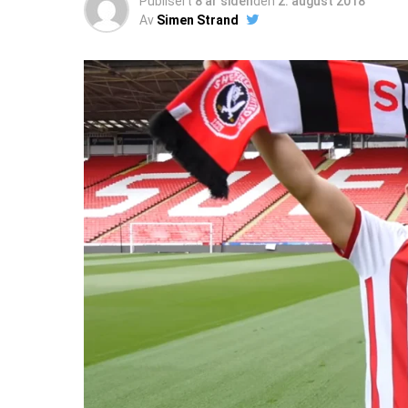
Publisert
8 år siden
den
2. august 2018
Av
Simen Strand