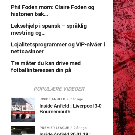
Phil Foden mom: Claire Foden og
historien bak…
Leksehjelp i spansk – språklig
mestring og…
Lojalitetsprogrammer og VIP-nivåer i
nettcasinoer
Tre måter du kan drive med
fotballinteressen din på
POPULÆRE VIDEOER
INSIDE ANFIELD
7 år ago
Inside Anfield : Liverpool 3-0
Bournemouth
PREMIER LEAGUE
7 år ago
Inside Anfield 30.01.19 :