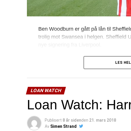
Ben Woodburn er gått på lån til Sheffi
trolig mot Swansea i helgen. Sheffield
nye signering fra Liverpool.
PS! Tidligere i sommer solgte Liverpoo
LES HEL
gjerne få sin Swansea debut i samme 
LOAN WATCH
Loan Watch: Harry
Publisert
8 år siden
den
21. mars 2018
Av
Simen Strand