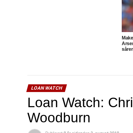
Make
Arse
såre
LOAN WATCH
Loan Watch: Chr
Woodburn