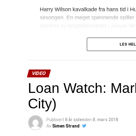
Harry Wilson kavalkade fra hans tid i H
sesongen. En meget spennende spiller fo
signerte ny langtidskontrakt i Januar før
LES HEL
VIDEO
Loan Watch: Mark
City)
Publisert
8 år siden
den
8. mars 2018
Av
Simen Strand