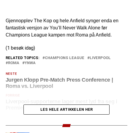
Gjennopplev The Kop og hele Anfield synger enda en
fantastisk versjon av You’ll Never Walk Alone før
Champions League kampen mot Roma på Anfield.
(1 besøk idag)
RELATED TOPICS:
CHAMPIONS LEAGUE
LIVERPOOL
ROMA
YNWA
NESTE
Jurgen Klopp Pre-Match Press Conference |
Roma vs. Liverpool
FORRIGE
Liverpool-supporterne lager mest lyd fra seg i
Premier League
LES HELE ARTIKKELEN HER