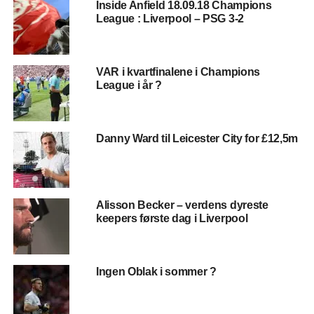
Inside Anfield 18.09.18 Champions
League : Liverpool – PSG 3-2
VAR i kvartfinalene i Champions
League i år ?
Danny Ward til Leicester City for £12,5m
Alisson Becker – verdens dyreste
keepers første dag i Liverpool
Ingen Oblak i sommer ?