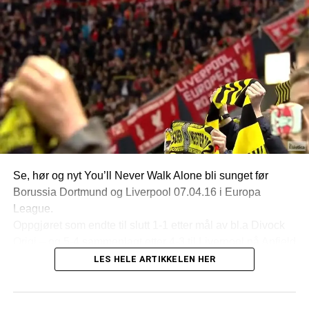
Se, hør og nyt You’ll Never Walk Alone bli sunget før
Borussia Dortmund og Liverpool 07.04.16 i Europa
League.
Oppgjøret som endte til slutt 1-1 etter mål av bl.a Divock
Origi – og 5-4 sammenlagt etter 4-3 til Liverpool på Anfield
i returen.
LES HELE ARTIKKELEN HER
Goosebumps!!!