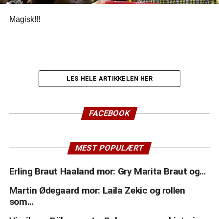
Magisk!!!
LES HELE ARTIKKELEN HER
FACEBOOK
MEST POPULÆRT
Erling Braut Haaland mor: Gry Marita Braut og…
Martin Ødegaard mor: Laila Zekic og rollen
som…