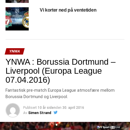
Vi korter ned på ventetiden
YNWA
YNWA : Borussia Dortmund –
Liverpool (Europa League
07.04.2016)
Fantastisk pre-match Europa League atmosfære mellom
Borussia Dortmund og Liverpool.
Publisert
10 år siden
den
30. april 2016
Av
Simen Strand