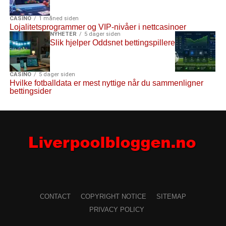
CASINO
1 måned siden
Lojalitetsprogrammer og VIP-nivåer i nettcasinoer
NYHETER
5 dager siden
Slik hjelper Oddsnet bettingspillere
CASINO
5 dager siden
Hvilke fotballdata er mest nyttige når du sammenligner
bettingsider
CONTACT
COPYRIGHT NOTICE
SITEMAP
PRIVACY POLICY