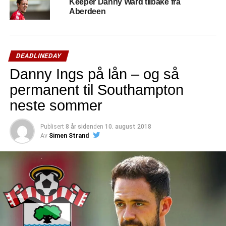
Keeper Danny Ward tilbake fra
Aberdeen
DEADLINEDAY
Danny Ings på lån – og så
permanent til Southampton
neste sommer
Publisert
8 år siden
den
10. august 2018
Av
Simen Strand