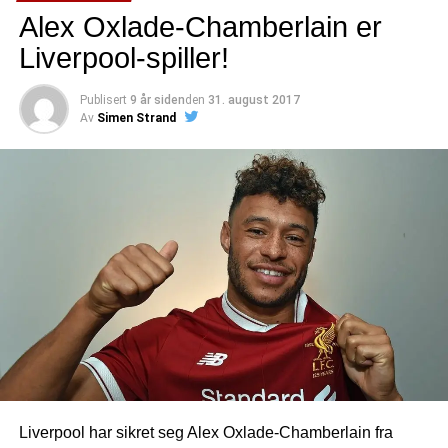
Alex Oxlade-Chamberlain er
Liverpool-spiller!
Publisert
9 år siden
den
31. august 2017
Av
Simen Strand
Liverpool har sikret seg Alex Oxlade-Chamberlain fra