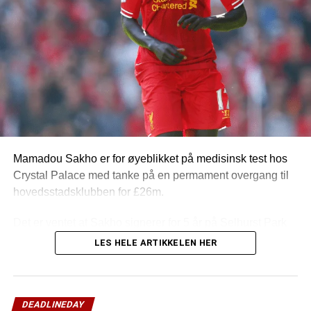
Mamadou Sakho er for øyeblikket på medisinsk test hos
Crystal Palace med tanke på en permament overgang til
hovedsstadsklubben for £26m.
Det er ventet at Sakho signerer for 5 år på Selhurst Park
etter rapportene å dømme.
LES HELE ARTIKKELEN HER
DEADLINEDAY