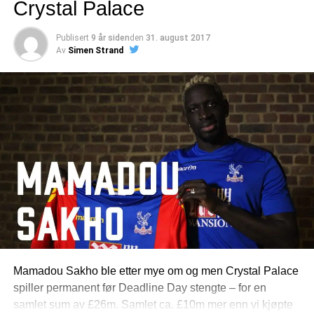
Crystal Palace
til 1.januar 2019 for Premier League klubbene.
Publisert
9 år siden
den
31. august 2017
Danny Ings forlot Liverpool helt på tampen igår kveld, og
Av
Simen Strand
har signert for 4 år for sørkystklubben – så kanskje på tide
at vi gir litt tilbake til dem også. Overgangen er første
sesongen et rent lån, men at overgangen gjøres
permanent fra 01.07.19 for 3 år – og Soton er forpliktet til å
kjøpe ham for £18m + 2m ved visse klausuler. Liverpool
har også sikret seg 20% av et eventuelt videresalg av den
populære spilleren. Ings kom til Liverpool for £6,5m i
2015, og når han nå forlater klubben neste sommer må
klubben også ut med 20% av overskuddet til Burnley som
del av avtale om 20% videresalgsklausul som også de
satt inn i avtalen den gangen….
Vi ønsker Danny Ings all lykke i sesongen og tiden som
Mamadou Sakho ble etter mye om og men Crystal Palace
kommer – en fantastisk hyggelig og flott spiller – som
spiller permanent før Deadline Day stengte – for en
desverre fikk sin tid på Anfieldf ødelagt av to stygge
samlet sum av £26m. Samlet ca. £10m mer enn vi kjøpte
korsbåndskader – som igjen gjorde at det stoppet på 25