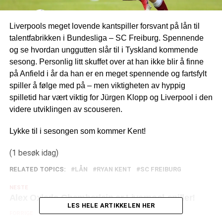
Liverpools meget lovende kantspiller forsvant på lån til
talentfabrikken i Bundesliga – SC Freiburg. Spennende
og se hvordan unggutten slår til i Tyskland kommende
sesong. Personlig litt skuffet over at han ikke blir å finne
på Anfield i år da han er en meget spennende og fartsfylt
spiller å følge med på – men viktigheten av hyppig
spilletid har vært viktig for Jürgen Klopp og Liverpool i den
videre utviklingen av scouseren.
Lykke til i sesongen som kommer Kent!
(1 besøk idag)
RELATED TOPICS:
LÅN
RYAN KENT
SC FREIBURG
NESTE
Alex Oxlade-Chamberlain er Liverpool-spiller!
LES HELE ARTIKKELEN HER
FORRIGE