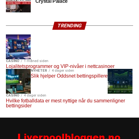
Crystal Palace
TRENDING
CASINO
1 måned siden
Lojalitetsprogrammer og VIP-nivåer i nettcasinoer
NYHETER
4 dager siden
Slik hjelper Oddsnet bettingspillere
CASINO
4 dager siden
Hvilke fotballdata er mest nyttige når du sammenligner
bettingsider