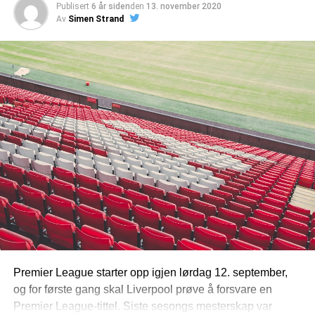
Publisert
6 år siden
den
13. november 2020
Av
Simen Strand
Premier League starter opp igjen lørdag 12. september,
og for første gang skal Liverpool prøve å forsvare en
Premier League-tittel. Siste sesongs mesterskap var