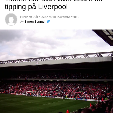
tipping på Liverpool
(mer…)
Publisert
7 år siden
den
18. november 2019
Av
Simen Strand