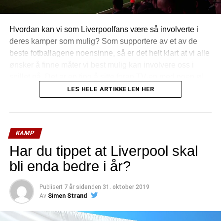
Hvordan kan vi som Liverpoolfans være så involverte i
deres kamper som mulig? Som supportere av et av de
beste fotballagene noensinne, så er det helt klart at vi alle
ønsker å finne måter vi best mulig kan involvere oss i
spillet på. Det er en ting å sitte foran TV-en med noen øl
og noen venner, og heie favorittlaget frem til seier, og det
LES HELE ARTIKKELEN HER
er en annen ting å være på stadionet fysisk!
(mer…)
KAMP
Har du tippet at Liverpool skal
bli enda bedre i år?
Publisert
7 år siden
den
31. oktober 2019
Av
Simen Strand