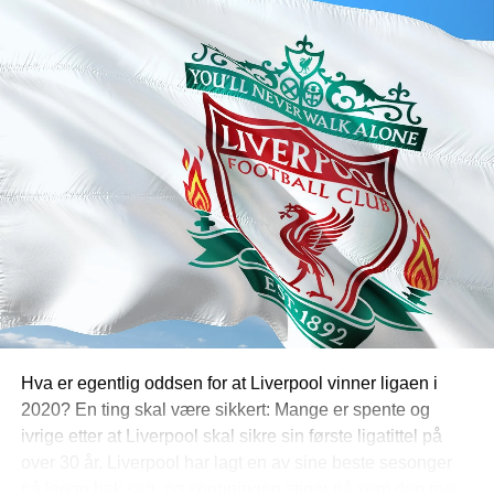
Hva er egentlig oddsen for at Liverpool vinner ligaen i
2020? En ting skal være sikkert: Mange er spente og
ivrige etter at Liverpool skal sikre sin første ligatittel på
over 30 år. Liverpool har lagt en av sine beste sesonger
på lenge bak seg, og spenningen stiger nå som den nye