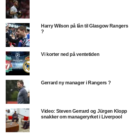
klassisk europeisk cupaften på Anfield
– men hvem skal
score målene ? Steven Gerrard scoret 2 flotte mål i
helgen, og forhåpentligvis har han funnet godformen
akkurat i tide til denne kampen, og med Alberto Aquilani
Harry Wilson på lån til Glasgow Rangers
med 3 målgivende bidrag sist – kanskje blir det disse to
?
som blir tungen på vektskålen ?
Rafa Benitez kommer trolig til å ønske å kjøre Lucas inn
Vi korter ned på ventetiden
defensivt sammen med Mascherano for å demme opp for
Agüero og Forlan. Vi tror Benitez ikke har annen mulighet
(hvis Kuyt også er ute) enn å satse på Steven Gerrard på
topp – da Daniel Pacheco nok blir for lett fra start i denne
Gerrard ny manager i Rangers ?
kampen – men kanskje en joker fra benken ?
Ellers er det vel kanskje verd å nevne at
torsdagens
dommer norsk, og heter Terje Hauge
…
Video: Steven Gerrard og Jürgen Klopp
snakker om manageryrket i Liverpool
Antatt Liverpools startelver på Anfield blir som følger:
Pepe Reina – Glen Johnson, Jamie Carragher, Sotirios