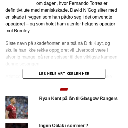
om dagen, hvor Fernando Torres er
definitivt ute med meniskskade, David N’Gog sliter med
en skade i ryggen som han pådro seg i det omvendte
oppgjøret – og som holdt ham utenfor helgens oppgjør
mot Burnley.
Siste navn på skadefronten er altså nå Dirk Kuyt, og
skulle han ikke rekke oppgjøret vil Liverpool være i
alvorlig mangel på rene spisser til den viktigste kampen
denne sesongen!
LES HELE ARTIKKELEN HER
Atletico har derimot den farlige Sergio Agüero tilbake
igjen etter suspensjon i første kampen. Liverpool er pinlig
avhengig av en god start og et tidlig mål for å få ro i
rekkene. De røde fra Anfield vil nok ønske å gå tøft ut,
Ryan Kent på lån til Glasgow Rangers
men muligens satser Atletico på å ta Liverpool litt på
sengen fra start !?
Scorer Liverpool først kan vi fort ende opp med enda en
Ingen Oblak i sommer ?