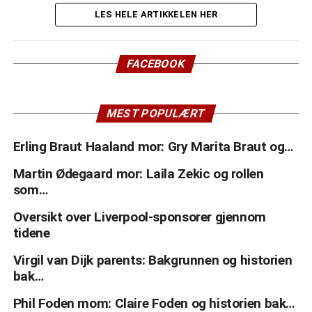
ligarunden setter i gang. Har du satset på at laget skal
LES HELE ARTIKKELEN HER
stikke av med seieren i Premier League? Her ser vi
nærmere på om oddsen er Liverpools favør, eller om du
FACEBOOK
heller bør bruke pengene dine på blackjack og
spilleautomater.
(mer…)
MEST POPULÆRT
Erling Braut Haaland mor: Gry Marita Braut og…
Martin Ødegaard mor: Laila Zekic og rollen
som…
Oversikt over Liverpool-sponsorer gjennom
tidene
Virgil van Dijk parents: Bakgrunnen og historien
bak…
Phil Foden mom: Claire Foden og historien bak…