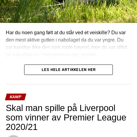
Har du noen gang følt at du står ved et veiskille? Du var
den mest aktive gutten i nabolaget da du var yngre. Du
var kanskje ikke den som ropte høyest, men du var alltid
på fotballbanen i frikvarterene og i skolefri.
(mer…)
LES HELE ARTIKKELEN HER
KAMP
Skal man spille på Liverpool
som vinner av Premier League
2020/21